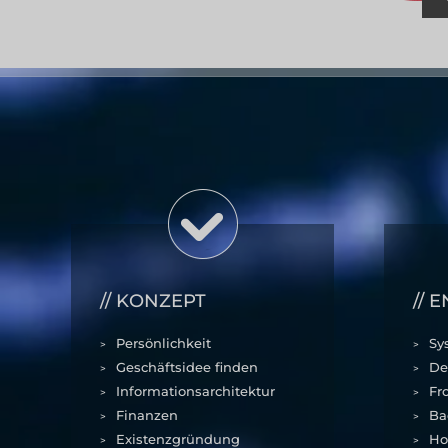
KONZEPT
E
Persönlichkeit
Sy
Geschäftsidee finden
De
Informationsarchitektur
Fr
Finanzen
Ba
Existenzgründung
Ho