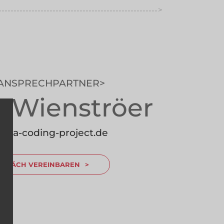
>
-----------------------------------------------------
----------
 ANSPRECHPARTNER
n Wienströer
---------------
lo@a-coding-project.de
SPRÄCH VEREINBAREN