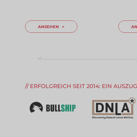
ANSEHEN
A
<!
---------------------------------------------------
--------
ERFOLGREICH SEIT 2014: EIN AUSZ