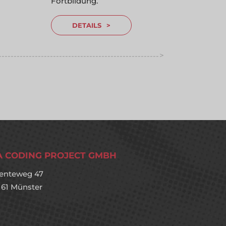
Fortbildung.
DETAILS
>
-----------------------------------------------------
----------
A CODING PROJECT GMBH
enteweg 47
161 Münster