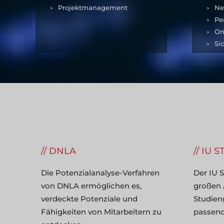
Projektmanagement
Ne
Pe
On
Si
DNLA
IU 
Die Potenzialanalyse-Verfahren
Der IU S
von DNLA ermöglichen es,
großen 
verdeckte Potenziale und
Studie
Fähigkeiten von Mitarbeitern zu
passend