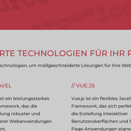
TE TECHNOLOGIEN FÜR IHR 
Technologien, um maßgeschneiderte Lösungen für Ihre Web-
AVEL
VUE.JS
ist ein leistungsstarkes
Vue.js ist ein flexibles Java
mework, das die
Framework, das sich perfek
lung robuster und
die Erstellung interaktiver
rbarer Webanwendungen
Benutzeroberflächen und S
rt.
Page-Anwendungen eignet