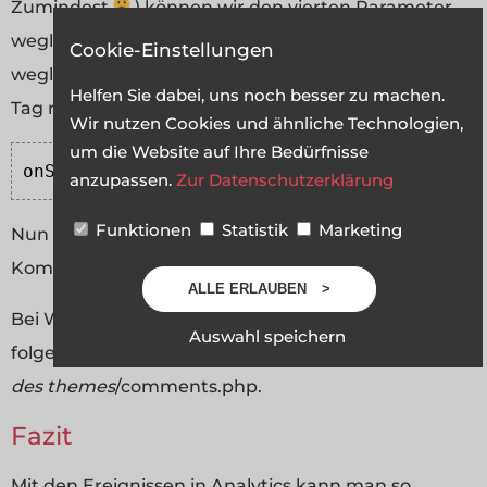
Zumindest
) können wir den vierten Parameter
weglassen. Wer will kann auch noch das Label
Cookie-Einstellungen
weglassen. Der folgende Code kommt in den form-
Helfen Sie dabei, uns noch besser zu machen.
Tag reinschreiben müssen:
Wir nutzen Cookies und ähnliche Technologien,
um die Website auf Ihre Bedürfnisse
onSubmit
=
"pageTracker._trackEvent('Komment
anzupassen.
Zur Datenschutzerklärung
Funktionen
Statistik
Marketing
Nun wird bei jeden Absenden des Formulars der
Kommentar gespeichert.
ALLE ERLAUBEN
Bei WordPress kann man das normalerweise in
Auswahl speichern
folgender Datei finden: /wp-content/themes/
name
des themes
/comments.php.
Fazit
Mit den Ereignissen in Analytics kann man so