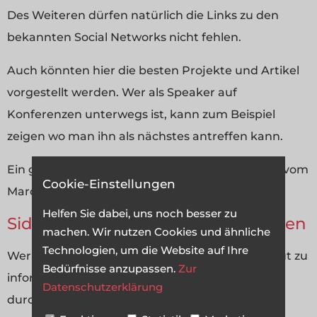
Des Weiteren dürfen natürlich die Links zu den
bekannten Social Networks nicht fehlen.
Auch könnten hier die besten Projekte und Artikel
vorgestellt werden. Wer als Speaker auf
Konferenzen unterwegs ist, kann zum Beispiel
zeigen wo man ihn als nächstes antreffen kann.
Ein gutes Beispiel für eine solche Sidebar ist die vom
Cookie-Einstellungen
Marcus Tandler.
Helfen Sie dabei, uns noch besser zu
Sidebar um die Leser zu informieren
machen. Wir nutzen Cookies und ähnliche
Technologien, um die Website auf Ihre
Wer sich als Ziel gesetzt hat einfach die Leser gut zu
Bedürfnisse anzupassen.
Zur
informieren, kann das auch in seiner Sidebar
Datenschutzerklärung
durchsetzen. Hier eignen sich vor allem