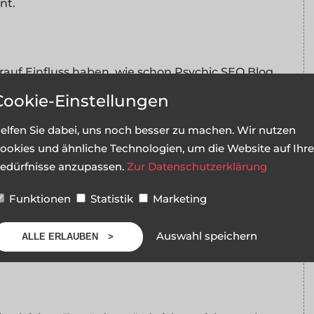
nt.
darauf Einfluss haben, wie schon Psychic SEO Blog
 die Art &amp; Weise, wie Du textest und
Cookie-Einstellungen
elfen Sie dabei, uns noch besser zu machen. Wir nutzen
ookies und ähnliche Technologien, um die Website auf Ihre
edürfnisse anzupassen.
Zur Datenschutzerklärung
ktoren eine Rolle. So wird man meistens in
Funktionen
Statistik
Marketing
als in Standard-Diensten. Auch auf die
überall die gleiche Beschreibung und die gleichen
Auswahl speichern
ALLE ERLAUBEN
t.