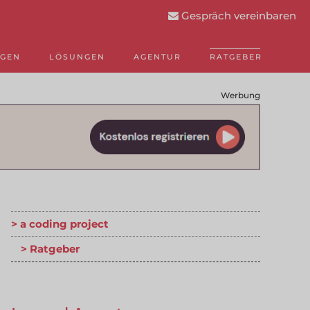
Gespräch vereinbaren
NGEN
LÖSUNGEN
AGENTUR
RATGEBER
Werbung
a coding project
Ratgeber