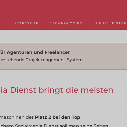
STARTSEITE
TECHNOLOGIEN
DIENSTLEISTU
für Agenturen und Freelancer
as bestehende Projektmagement-System
ia Dienst bringt die meisten
chmaschinen der
Platz 2 bei den Top
chem SocialMedia Dienst soll man seine Seiten