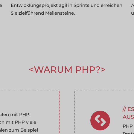
e
Entwicklungsprojekt agil in Sprints und erreichen
A
Sie zielführend Meilensteine.
u
WARUM PHP?
E
aufen mit PHP.
AUS
h mit PHP viele
PHP 
len zum Beispiel
Prot