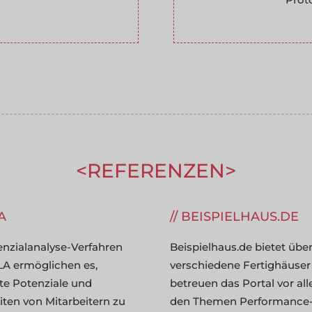
---------------------------------------------------------------------------
---------------------------------------------------------------------------
REFERENZEN
---------------
A
BEISPIELHAUS.DE
enzialanalyse-Verfahren
Beispielhaus.de bietet über
A ermöglichen es,
verschiedene Fertighäuser
te Potenziale und
betreuen das Portal vor al
iten von Mitarbeitern zu
den Themen Performance