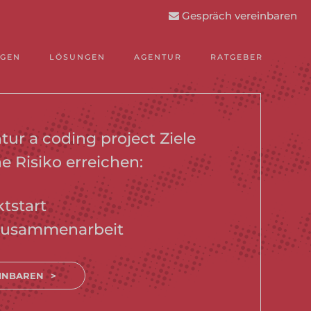
Gespräch vereinbaren
NGEN
LÖSUNGEN
AGENTUR
RATGEBER
ur a coding project Ziele
e Risiko erreichen:
ktstart
e Zusammenarbeit
INBAREN