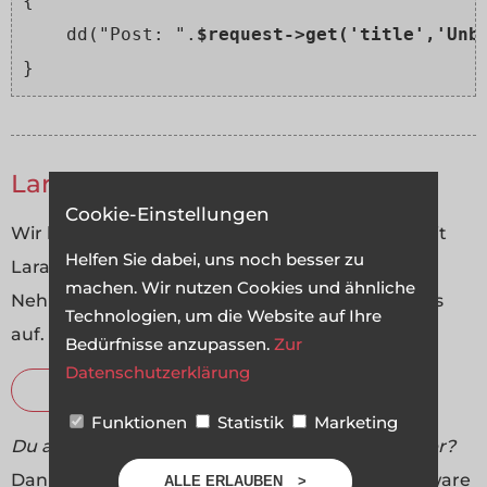
{

    dd("Post: ".
$request->get('title','Unb
Laravel Entwickler gesucht?
Cookie-Einstellungen
Wir haben bereits viel Erfahrung im Umgang mit
Helfen Sie dabei, uns noch besser zu
Laravel und Vue.js.
machen. Wir nutzen Cookies und ähnliche
Nehmen Sie gerne unverbindlich Kontakt zu uns
Technologien, um die Website auf Ihre
auf.
Bedürfnisse anzupassen.
Zur
Datenschutzerklärung
ZUM ANGEBOT
Funktionen
Statistik
Marketing
Du arbeitest in einer Agentur oder als Freelancer?
Dann wirf doch mal einen Blick auf unsere Software
ALLE ERLAUBEN