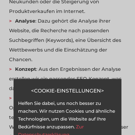
Neukunden oder die Steigerung von
Produktverkaufen im Internet.
Analyse
: Dazu gehört die Analyse ihrer
Website, die Recherche nach passenden
Suchbegriffen (Keywords), eine Übersicht des
Wettbewerbs und die Einschätzung der
Chancen.
Konzept
: Aus den Ergebnissen der Analyse
erstellen wir ein passendes SEO-Konzept, was
das weitere Vorgehen beschreibt.
COOKIE-EINSTELLUNGEN
OnPage-Optimierung
: Mit OnPage-
Helfen Sie dabei, uns noch besser zu
Optimierung sind die inhaltlichen und
machen. Wir nutzen Cookies und ähnliche
technischen Änderungen der Seite gemeint.
Technologien, um die Website auf Ihre
Bedürfnisse anzupassen.
Zur
Wer hier überzeugen kann, hat bereits an dieser
Datenschutzerklärung