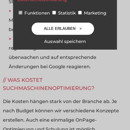
Stelle die Chance auf gute Platzierungen.
OffPage-Optimierung
: Hierunter fallen die
Funktionen
Statistik
Marketing
Maßnahmen, die ihre Seite im Internet
ALLE ERLAUBEN
bekannter machen.
Monitoring
: Wir können für Sie in
Auswahl speichern
regelmäßigen Abständen die Positionen
überwachen und auf entsprechende
Änderungen bei Google reagieren.
WAS KOSTET
SUCHMASCHINENOPTIMIERUNG?
Die Kosten hängen stark von der Branche ab. Je
nach Budget können wir verschiedene Konzepte
erstellen. Auch eine einmalige OnPage-
Optimierung und Schulung ist möglich.