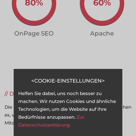
80%
60%
OnPage SEO
Apache
REFERENZEN
COOKIE-EINSTELLUNGEN
---------------
DNLA
Helfen Sie dabei, uns noch besser zu
machen. Wir nutzen Cookies und ähnliche
Die Potenzialanalyse-Verfahren von DNLA ermöglichen
Technologien, um die Website auf Ihre
es, verdeckte Potenziale und Fähigkeiten von
Bedürfnisse anzupassen.
Zur
Mitarbeitern zu entdecken.
Datenschutzerklärung