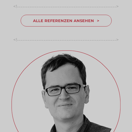
<!
>
-----------------------------------------------------------------
ALLE REFERENZEN ANSEHEN
<!
>
-----------------------------------------------------------------