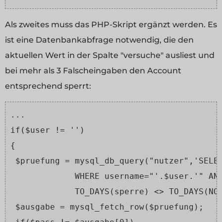
Als zweites muss das PHP-Skript ergänzt werden. Es
ist eine Datenbankabfrage notwendig, die den
aktuellen Wert in der Spalte "versuche" ausliest und
bei mehr als 3 Falscheingaben den Account
entsprechend sperrt:
...
if($user != '')
{
 $pruefung = mysql_db_query("nutzer",'SELE
             WHERE username="'.$user.'" AN
             TO_DAYS(sperre) <> TO_DAYS(NO
 $ausgabe = mysql_fetch_row($pruefung);