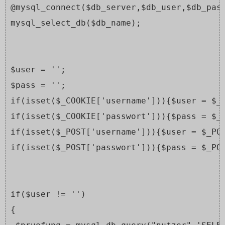
@mysql_connect($db_server,$db_user,$db_pas
mysql_select_db($db_name);
$user = '';
$pass = '';
if(isset($_COOKIE['username'])){$user = $_
if(isset($_COOKIE['passwort'])){$pass = $_
if(isset($_POST['username'])){$user = $_PO
if(isset($_POST['passwort'])){$pass = $_PO
if($user != '')
{