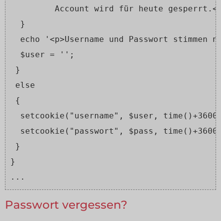
         Account wird für heute gesperrt.<
  }
  echo '<p>Username und Passwort stimmen n
  $user = '';
 }
 else
 {
  setcookie("username", $user, time()+3600
  setcookie("passwort", $pass, time()+3600
 }
} 
...
Passwort vergessen?