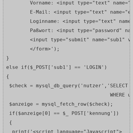
        Vorname: <input type="text" name="
        E-Mail: <input type="text" name="e
        Loginname: <input type="text" name
        Paßwort: <input type="password" na
        <input type="submit" name="sub1" v
        </form>');
}
else if($_POST['sub1'] == 'LOGIN')
{
 $check = mysql_db_query('nutzer','SELECT 
                                   WHERE u
 $anzeige = mysql_fetch_row($check);
 if($anzeige[0] == $_ POST['kennung'])
 {
  print('<script language="Javascript">