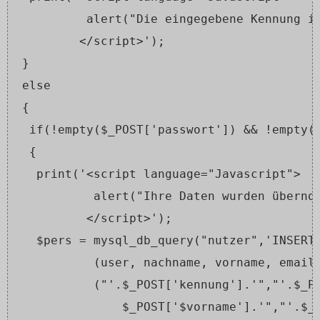
          alert("Die eingegebene Kennung i
         </script>');
 }
 else
 {
  if(!empty($_POST['passwort']) && !empty(
  {
   print('<script language="Javascript">
           alert("Ihre Daten wurden überno
          </script>');
   $pers = mysql_db_query("nutzer",'INSERT
           (user, nachname, vorname, email
           ("'.$_POST['kennung'].'","'.$_P
               $_POST['$vorname'].'","'.$_