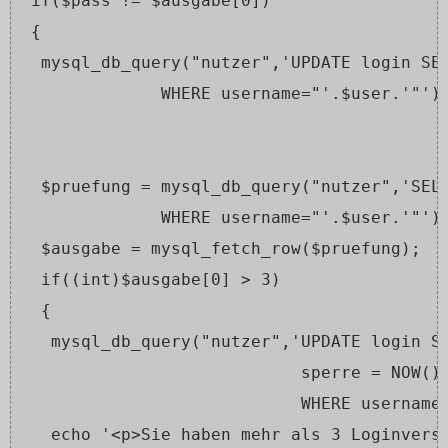
 if($pass != $ausgabe[0])
 {
  mysql_db_query("nutzer",'UPDATE login SE
              WHERE username="'.$user.'"')
  $pruefung = mysql_db_query("nutzer",'SEL
              WHERE username="'.$user.'"')
  $ausgabe = mysql_fetch_row($pruefung);
  if((int)$ausgabe[0] > 3)
  {
   mysql_db_query("nutzer",'UPDATE login S
                            sperre = NOW()
                            WHERE username
   echo '<p>Sie haben mehr als 3 Loginvers