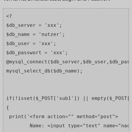
<?
$db_server = 'xxx';
$db_name = 'nutzer';
$db_user = 'xxx';
$db_passwort = 'xxx';
@mysql_connect($db_server,$db_user,$db_pas
mysql_select_db($db_name);
if(!isset($_POST['sub1']) || empty($_POST[
{
 print('<form action="" method="post">
        Name: <input type="text" name="nac