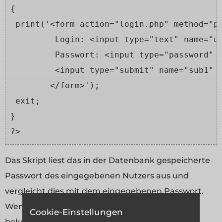
{
 print('<form action="login.php" method="p
         Login: <input type="text" name="u
         Passwort: <input type="password" 
         <input type="submit" name="sub1" 
        </form>');
 exit;
}
?>
Das Skript liest das in der Datenbank gespeicherte
Passwort des eingegebenen Nutzers aus und
vergleicht dies mit dem eingegebenen Passwort.
Wenn die Informationen zusammen passen
Cookie-Einstellungen
bekommt der User einen Cookie gespeichert in