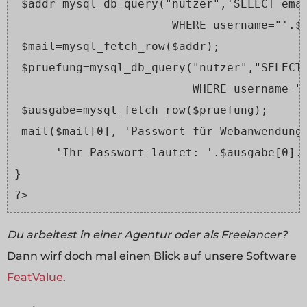
 $addr=mysql_db_query("nutzer",'SELECT ema
                       WHERE username="'.$
 $mail=mysql_fetch_row($addr);
 $pruefung=mysql_db_query("nutzer","SELECT
                          WHERE username="
 $ausgabe=mysql_fetch_row($pruefung);
 mail($mail[0], 'Passwort für Webanwendung
      'Ihr Passwort lautet: '.$ausgabe[0].
}
?>
Du arbeitest in einer Agentur oder als Freelancer?
Dann wirf doch mal einen Blick auf unsere Software
FeatValue
.