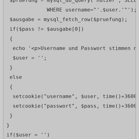
 $pruefung = mysql_db_query("nutzer",'SELE
             WHERE username="'.$user.'"');
 $ausgabe = mysql_fetch_row($pruefung);
 if($pass != $ausgabe[0])
 {
  echo '<p>Username und Passwort stimmen n
  $user = '';
 }
 else
 {
  setcookie("username", $user, time()+3600
  setcookie("passwort", $pass, time()+3600
 }
}
if($user = '')