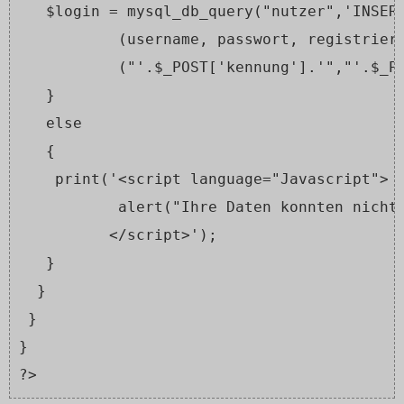
   $login = mysql_db_query("nutzer",'INSER
           (username, passwort, registrier
           ("'.$_POST['kennung'].'","'.$_P
   }
   else
   {
    print('<script language="Javascript">
           alert("Ihre Daten konnten nicht
          </script>');
   }
  }
 }
}
?>