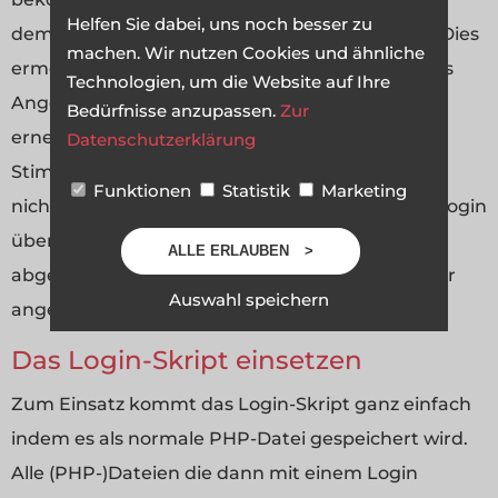
Helfen Sie dabei, uns noch besser zu
dem die Logindaten noch mal vorhanden sind. Dies
machen. Wir nutzen Cookies und ähnliche
ermöglicht, dass sich der User nun innerhalb des
Technologien, um die Website auf Ihre
Angebots aufhalten kann ohne für jede Seite
Bedürfnisse anzupassen.
Zur
erneut das Passwort eingeben zu müssen.
Datenschutzerklärung
Stimmen die Informationen aus der Datenbank
Funktionen
Statistik
Marketing
nicht mit dem eingegebenen Usernamen und Login
überein, wird der Vorgang automatisch
ALLE ERLAUBEN
abgebrochen und stattdessen ein Loginformular
Auswahl speichern
angezeigt.
Das Login-Skript einsetzen
Zum Einsatz kommt das Login-Skript ganz einfach
indem es als normale PHP-Datei gespeichert wird.
Alle (PHP-)Dateien die dann mit einem Login