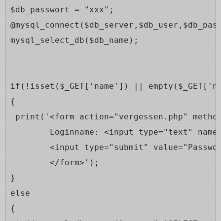
$db_passwort = "xxx";
@mysql_connect($db_server,$db_user,$db_pas
mysql_select_db($db_name);
if(!isset($_GET['name']) || empty($_GET['n
{
 print('<form action="vergessen.php" metho
        Loginname: <input type="text" name
        <input type="submit" value="Passwo
        </form>');
}
else
{