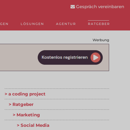
Gespräch vereinbaren
NGEN
LÖSUNGEN
AGENTUR
RATGEBER
Werbung
a coding project
Ratgeber
Marketing
Social Media