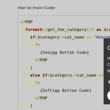
Hier ist mein Code:
<?
PHP
foreach
(
(
get_the_category
(
)
)
as
$c
if
(
$category
->
cat_name
=
=
"Konze
?>
        {Seoigg Button Code}
H
<?
PHP
C
}
B
else
if
(
$category
->
cat_name
=
=
"
?>
        {Softigg Button Code}
<?
PHP
}