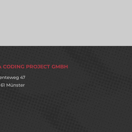
A CODING PROJECT GMBH
enteweg 47
161 Münster