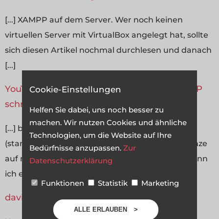
[...] XAMPP auf dem Server. Wer noch keinen
virtuellen Server mit VirtualBox angelegt hat, sollte
sich diesen Artikel nochmal durchlesen und danach
[...]
YouTube API &#8211; Videos suchen mit PHP
Cookie-Einstellungen
schrieb am 17.09.2009:
Helfen Sie dabei, uns noch besser zu
machen. Wir nutzen Cookies und ähnliche
[...] bei manchen Webspace-Anbietern
Technologien, um die Website auf Ihre
(standardmäßig) ausgeschaltet. Ich hab das ganze
Bedürfnisse anzupassen.
Zur
auf meinem Testsystem gemacht (deswegen kann
Datenschutzerklärung
ich euch auch keine Testseite zur Verfügung [...]
Funktionen
Statistik
Marketing
david schrieb am 03.08.2010:
ALLE ERLAUBEN