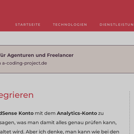
STARTSEITE
TECHNOLOGIEN
DIENSTLEISTU
für Agenturen und Freelancer
 a-coding-project.de
egrieren
dSense Konto
mit dem
Analytics-Konto
zu
t sagen, was man damit alles genau prüfen kann,
haltet wird. Aber ich denke, man kann wie bei den