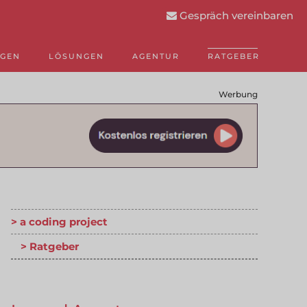
Gespräch vereinbaren
NGEN
LÖSUNGEN
AGENTUR
RATGEBER
Werbung
a coding project
Ratgeber