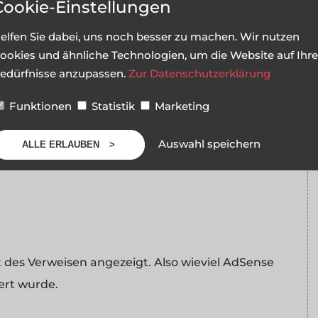
Cookie-Einstellungen
 meisten Kohle bringen. Hier
AdSense Links in
dem AdSense Umsatz
elfen Sie dabei, uns noch besser zu machen. Wir nutzen
Analytics
folgenden Einträgen:
ookies und ähnliche Technologien, um die Website auf Ihre
edürfnisse anzupassen.
Zur Datenschutzerklärung
Funktionen
Statistik
Marketing
Auswahl speichern
ALLE ERLAUBEN
 des Verweisen angezeigt. Also wieviel AdSense
ert wurde.