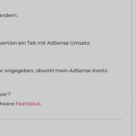
ändern.
onvertion ein Tab mit AdSense Umsatz.
llar angegeben, obwohl mein AdSense Konto
ncer?
ftware
FeatValue
.