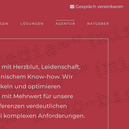
Gespräch vereinbaren
NGEN
LÖSUNGEN
AGENTUR
RATGEBER
 mit Herzblut, Leidenschaft,
hnischem Know-how. Wir
ckeln und optimieren
it Mehrwert für unsere
ferenzen verdeutlichen
ei komplexen Anforderungen.