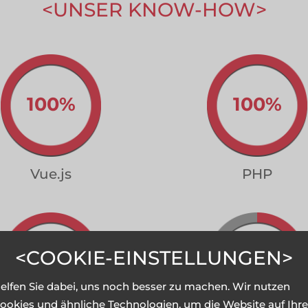
UNSER KNOW-HOW
---------------
100%
100%
Vue.js
PHP
COOKIE-EINSTELLUNGEN
100%
80%
elfen Sie dabei, uns noch besser zu machen. Wir nutzen
ookies und ähnliche Technologien, um die Website auf Ihre