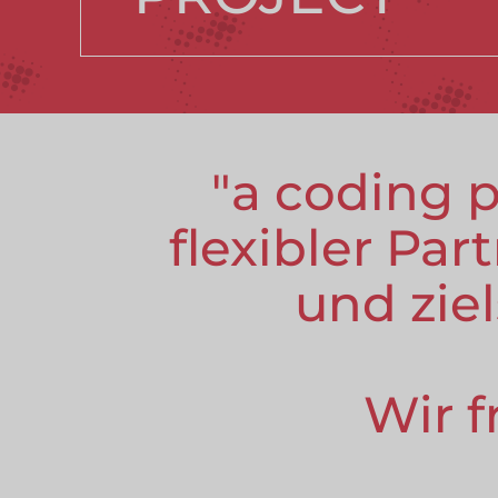
a coding p
flexibler Par
und zie
Wir f