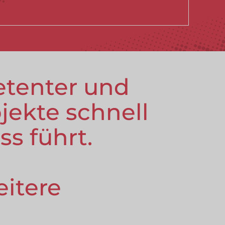
etenter und
ojekte schnell
s führt.
eitere