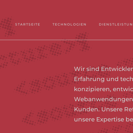
STARTSEITE
TECHNOLOGIEN
DIENSTLEISTU
Wir sind Entwickler
Erfahrung und tec
konzipieren, entwi
Webanwendungen m
Kunden. Unsere Re
unsere Expertise b