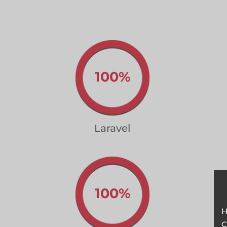
100%
Laravel
100%
H
C