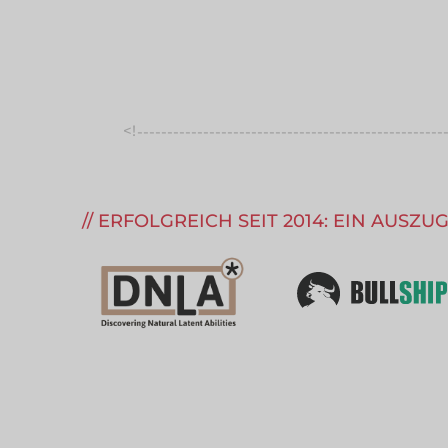
<!
---------------------------------------------------
--------
ERFOLGREICH SEIT 2014: EIN AUSZ