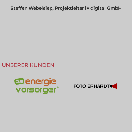
Steffen Webelsiep, Projektleiter lv digital GmbH
---------------------------------------------------------------------------
---------------------------------------------------------------------------
UG UNSERER KUNDEN