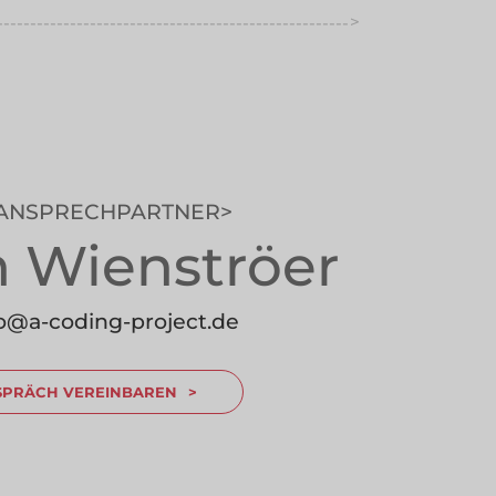
>
-----------------------------------------------------
----------
 ANSPRECHPARTNER
n Wienströer
---------------
lo@a-coding-project.de
SPRÄCH VEREINBAREN