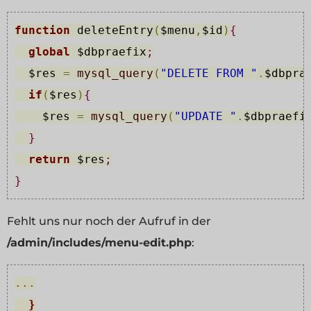
function
 deleteEntry
(
$menu
,
$id
)
{
global
$dbpraefix
;
$res
=
mysql_query
(
"DELETE FROM "
.
$dbpra
if
(
$res
)
{
$res
=
mysql_query
(
"UPDATE "
.
$dbpraefi
}
return
$res
;
}
Fehlt uns nur noch der Aufruf in der
/admin/includes/menu-edit.php
:
...
  }