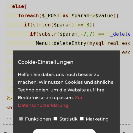
else
{
foreach
(
$_POST
as
$param
=
>
$value
)
{
if
(
strlen
(
$param
)
>
=
8
)
{
if
(
substr
(
$param
,
-
7
,
7
)
=
=
"_delete
          Menu
::
deleteEntry
(
mysql_real_esc
mysql_real_esc
}
Cookie-Einstellungen
}
Helfen Sie dabei, uns noch besser zu
}
machen. Wir nutzen Cookies und ähnliche
}
Technologien, um die Website auf Ihre
Bedürfnisse anzupassen.
Zur
?>
Datenschutzerklärung
<
h1
>
Men
&
uuml
;
 bearbeiten
</
h1
>
...
Funktionen
Statistik
Marketing