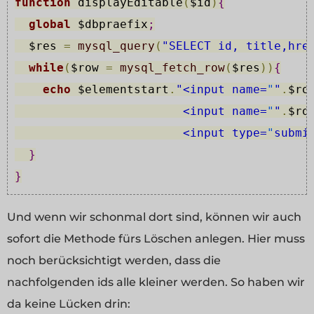
function
 displayEditable
(
$id
)
{
global
$dbpraefix
;
$res
=
mysql_query
(
"SELECT id, title,hre
while
(
$row
=
mysql_fetch_row
(
$res
)
)
{
echo
$elementstart
.
"<input name=
"
"
.
$ro
                        <input name=
"
"
.
$ro
                        <input type=
"
submi
}
}
Und wenn wir schonmal dort sind, können wir auch
sofort die Methode fürs Löschen anlegen. Hier muss
noch berücksichtigt werden, dass die
nachfolgenden ids alle kleiner werden. So haben wir
da keine Lücken drin: