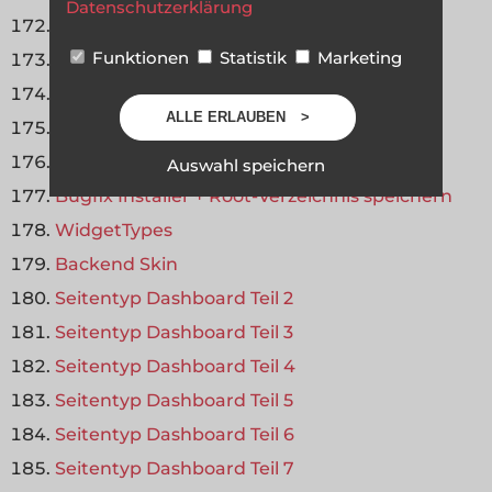
Datenschutzerklärung
Menü Templates Teil 3
Funktionen
Statistik
Marketing
Templates Dateisystem
Template Plugins
ALLE ERLAUBEN
Seitentyp Dashboard Teil 1
Fazit ContentLion Live Vol. 1
Auswahl speichern
Bugfix Installer + Root-Verzeichnis speichern
WidgetTypes
Backend Skin
Seitentyp Dashboard Teil 2
Seitentyp Dashboard Teil 3
Seitentyp Dashboard Teil 4
Seitentyp Dashboard Teil 5
Seitentyp Dashboard Teil 6
Seitentyp Dashboard Teil 7