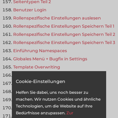
Seitentypen Teil 2
Benutzer Login
Rollenspezifische Einstellungen auslesen
Rollenspezifische Einstellungen Speichern Teil 1
Rollenspezifische Einstellungen Speichern Teil 2
Rollenspezifische Einstellungen Speichern Teil 3
Einführung Namespaces
Globales Menü + Bugfix in Settings
Template Overwriting
Zugriffsverwaltung
Cookie-Einstellungen
Seiten-Templates
Mehrsprachigkeit
Helfen Sie dabei, uns noch besser zu
machen. Wir nutzen Cookies und ähnliche
Icon – Klasse
Technologien, um die Website auf Ihre
Menü Templates Teil 1
Bedürfnisse anzupassen.
Zur
Menü Templates Teil 2