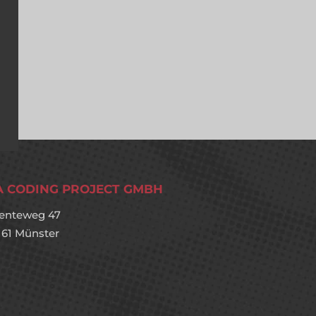
A CODING PROJECT GMBH
enteweg 47
161 Münster