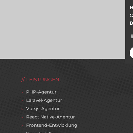
H
C
B
LEISTUNGEN
PHP-Agentur
Laravel-Agentur
Vue.js-Agentur
React Native-Agentur
Frontend-Entwicklung