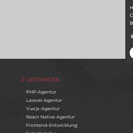
H
C
B
LEISTUNGEN
PHP-Agentur
Laravel-Agentur
Vue.js-Agentur
React Native-Agentur
Frontend-Entwicklung