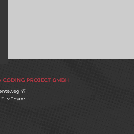
A CODING PROJECT GMBH
enteweg 47
161 Münster