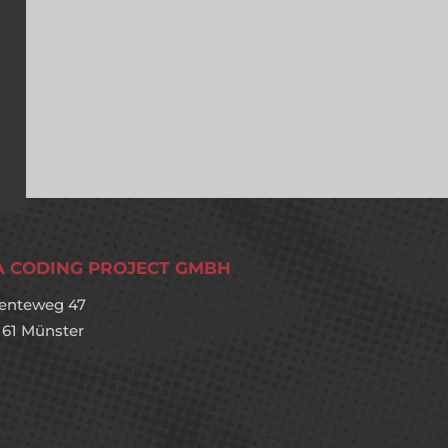
A CODING PROJECT GMBH
enteweg 47
161 Münster