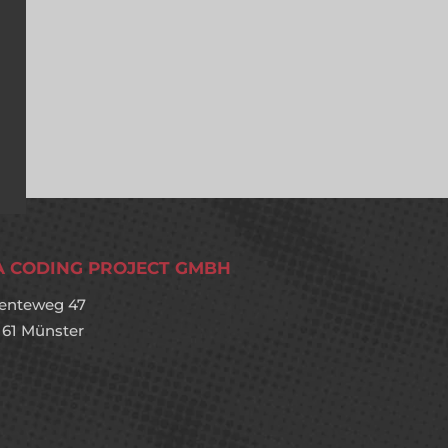
A CODING PROJECT GMBH
enteweg 47
161 Münster