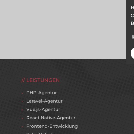
H
C
B
LEISTUNGEN
PHP-Agentur
Laravel-Agentur
Vue.js-Agentur
React Native-Agentur
Frontend-Entwicklung