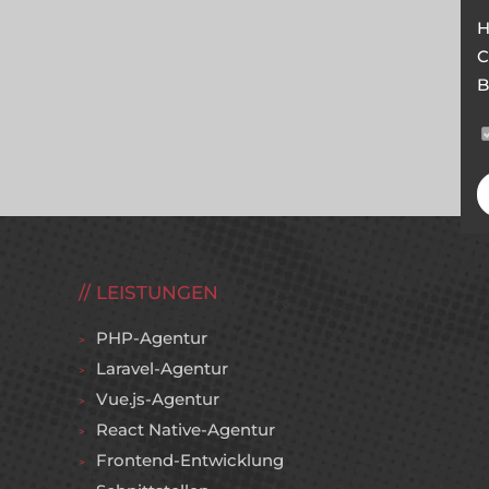
H
C
B
LEISTUNGEN
PHP-Agentur
Laravel-Agentur
Vue.js-Agentur
React Native-Agentur
Frontend-Entwicklung