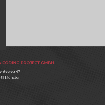
A CODING PROJECT GMBH
enteweg 47
161 Münster