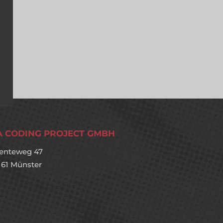
A CODING PROJECT GMBH
enteweg 47
161 Münster