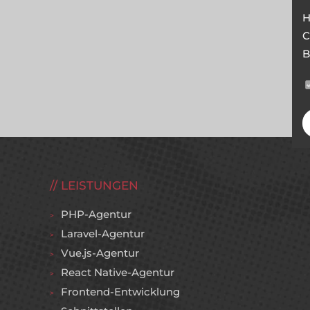
H
C
B
LEISTUNGEN
PHP-Agentur
Laravel-Agentur
Vue.js-Agentur
React Native-Agentur
Frontend-Entwicklung