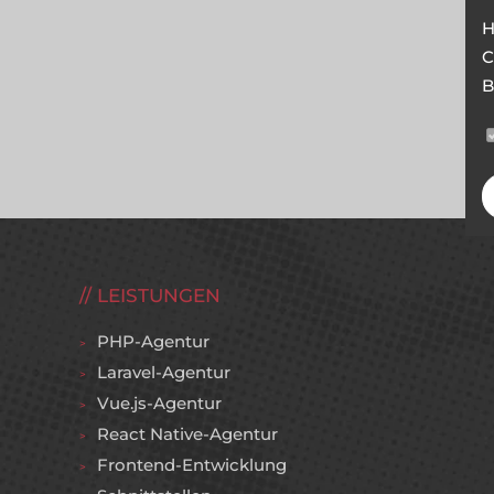
H
C
B
LEISTUNGEN
PHP-Agentur
Laravel-Agentur
Vue.js-Agentur
React Native-Agentur
Frontend-Entwicklung