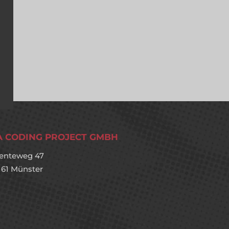
A CODING PROJECT GMBH
enteweg 47
161 Münster