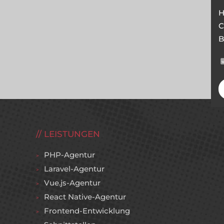
H
C
B
LEISTUNGEN
PHP-Agentur
Laravel-Agentur
Vue.js-Agentur
React Native-Agentur
Frontend-Entwicklung