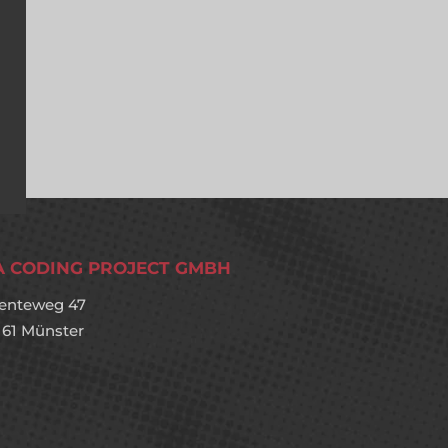
A CODING PROJECT GMBH
enteweg 47
161 Münster