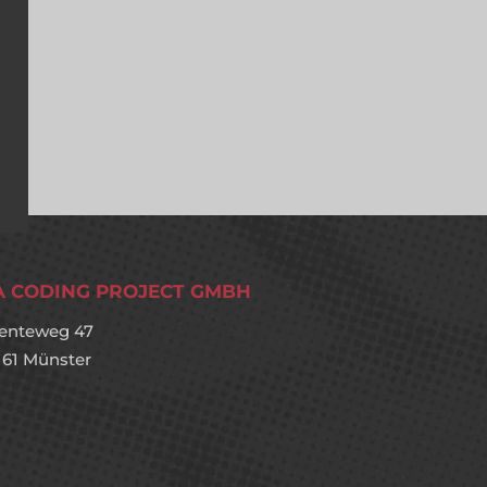
A CODING PROJECT GMBH
enteweg 47
161 Münster