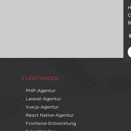
H
C
B
LEISTUNGEN
PHP-Agentur
Laravel-Agentur
Vue.js-Agentur
React Native-Agentur
Frontend-Entwicklung