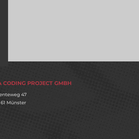
A CODING PROJECT GMBH
enteweg 47
161 Münster