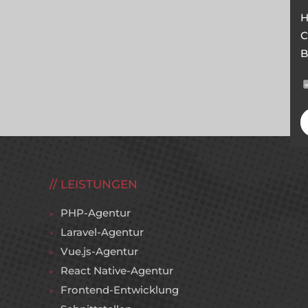
H
C
B
LEISTUNGEN
PHP-Agentur
Laravel-Agentur
Vue.js-Agentur
React Native-Agentur
Frontend-Entwicklung