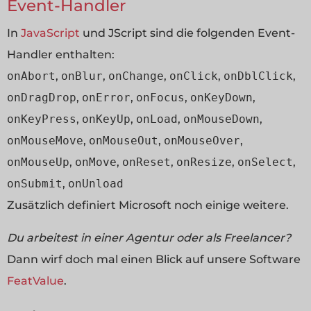
Event-Handler
In
JavaScript
und JScript sind die folgenden Event-
Handler enthalten:
onAbort
,
onBlur
,
onChange
,
onClick
,
onDblClick
,
onDragDrop
,
onError
,
onFocus
,
onKeyDown
,
onKeyPress
,
onKeyUp
,
onLoad
,
onMouseDown
,
onMouseMove
,
onMouseOut
,
onMouseOver
,
onMouseUp
,
onMove
,
onReset
,
onResize
,
onSelect
,
onSubmit
,
onUnload
Zusätzlich definiert Microsoft noch einige weitere.
Du arbeitest in einer Agentur oder als Freelancer?
Dann wirf doch mal einen Blick auf unsere Software
FeatValue
.