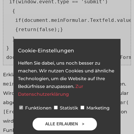
 if(window.event.type == 'submit')
  {
   if(document.meinFormular.Textfeld.value
   {return(false);}
  }
}
Cookie-Einstellungen
document.meinFormular.onsubmit = CheckForm
Helfen Sie dabei, uns noch besser zu
machen. Wir nutzen Cookies und ähnliche
Erklärung:
Im Beispiel wird dem Formular
Technologien, um die Website auf Ihre
meinFormular
das Ereignis
onSubmit
zugewiesen.
Bedürfnisse anzupassen.
Zur
Wird das Ereignis ausgelöst (wird also das Formular
Datenschutzerklärung
abgesendet), so wird die Funktion
CheckFormular(
Funktionen
Statistik
Marketing
[Ereignis] )
aufgerufen. Innerhalb der Funktion
wird abgefragt, ob es sich bei dem Aufruf der
ALLE ERLAUBEN
Funktion um das Absenden eines Formulars