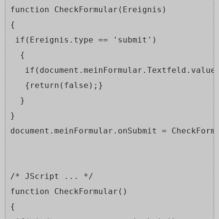
function CheckFormular(Ereignis)
{
 if(Ereignis.type == 'submit')
  {
   if(document.meinFormular.Textfeld.value
   {return(false);}
  }
}
document.meinFormular.onSubmit = CheckForm
/* JScript ... */
function CheckFormular()
{