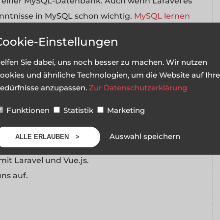
n einer MySQL-Datenbank. Auch wenn Laravel es
nntnisse in MySQL schon wichtig.
MySQL lernen
Cookie-Einstellungen
dich mit Laravel zu beschäftigen. Optimal wäre
elfen Sie dabei, uns noch besser zu machen. Wir nutzen
ookies und ähnliche Technologien, um die Website auf Ihre
e.js
aufbaust, um im Browser mit dynamischen
edürfnisse anzupassen.
Zur Datenschutzerklärung
Funktionen
Statistik
Marketing
Auswahl speichern
ALLE ERLAUBEN
it Laravel und Vue.js.
ns auf.