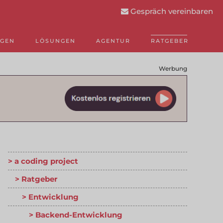
Gespräch vereinbaren
NGEN
LÖSUNGEN
AGENTUR
RATGEBER
Werbung
a coding project
Ratgeber
Entwicklung
Backend-Entwicklung