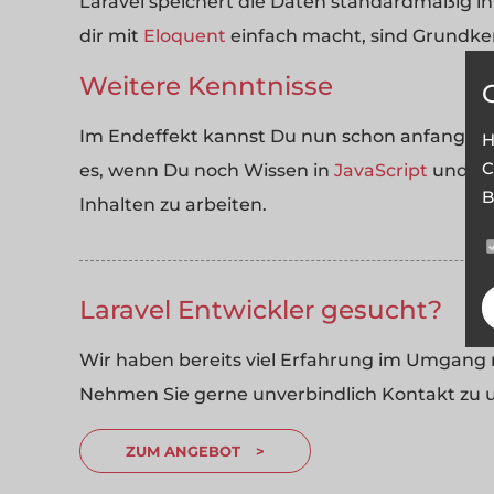
Laravel speichert die Daten standardmäßig i
dir mit
Eloquent
einfach macht, sind Grundke
Weitere Kenntnisse
Im Endeffekt kannst Du nun schon anfangen, 
H
C
es, wenn Du noch Wissen in
JavaScript
und
Vu
B
Inhalten zu arbeiten.
Laravel Entwickler gesucht?
Wir haben bereits viel Erfahrung im Umgang m
Nehmen Sie gerne unverbindlich Kontakt zu u
ZUM ANGEBOT