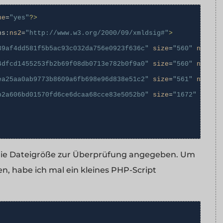
ne
=
"yes"
?>
ns:
ns2
=
"http://www.w3.org/2000/09/xmldsig#"
>
39af4dd581f5b5ac93c032da756e0923f636c"
size
=
"560"
name
=
"
4dfcd1455253fb2b69f08db0713e782b0f9a0"
size
=
"560"
name
=
"
ea25aa0ab9773b8609a6fb698e96d838e51c2"
size
=
"561"
name
=
"
b2a606bd01570fd6ce6dcaa68cce83e5052b0"
size
=
"1672"
name
=
die Dateigröße zur Überprüfung angegeben. Um
n, habe ich mal ein kleines PHP-Script