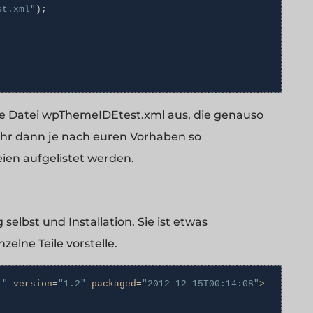
st.xml"
);
die Datei wpThemeIDEtest.xml aus, die genauso
 ihr dann je nach euren Vorhaben so
eien aufgelistet werden.
lbst und Installation. Sie ist etwas
elne Teile vorstelle.
1"
version
=
"1.2"
packaged
=
"2012-12-15T00:14:08"
>