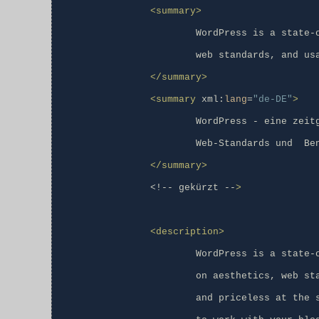
<summary>
			WordPress is a state-of-the-art semantic personal publishing platform with a focus on aesthetics,

			web standards, and usability.

</summary>
<summary
 xml:
lang
=
"de-DE"
>
			WordPress - eine zeitgemäße semantische Publishing-Plattform mit Augenmerk auf Ästhetik,

			Web-Standards und  Benutzerfreundlichkeit.

</summary>
		<!-- gekürzt --
>
<description>
			WordPress is a state-of-the-art semantic personal publishing platform with a focus

			on aesthetics, web standards, and usability. What a mouthful. WordPress is both free

			and priceless at the same time. More simply, WordPress is what you use when you want
