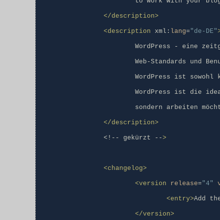
			to work with your blogging software, not fight it.

</description>
<description
 xml:
lang
=
"de-DE"
			WordPress - eine zeitgemä~_e semantische Publishing-Plattform mit Augenmerk auf Ästhetik,

			Web-Standards und Benutzerfreundlichkeitt. Was für ein Brocken!

			WordPress ist sowohl kostenlos als auch von unschätzbarem Wert. Einfacher ausgedrückt:

			WordPress ist die ideale Anweendung, wenn Sie mit Ihrer Bloggingsoftware nicht kämpfen,

			sondern arbeiten möchten.

</description>
		<!-- gekürzt --
>
<changelog>
<version
release
=
"4"
<entry>
Add th
</version>