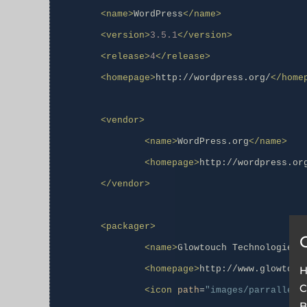
<name>
WordPress
</name>
<version>
3.5.1
</version>
<release>
4
</release>
<homepage>
http://wordpress.org/
</home
<vendor>
<name>
WordPress.org
</name>
<homepage>
http://wordpress.or
</vendor>
<packager>
<name>
Glowtouch Technologies
<
H
<homepage>
http://www.glowtouc
C
<icon
path
=
"images/parrallels
B