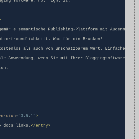
>
version
=
"3.5.1"
>
e docs links.
</entry>