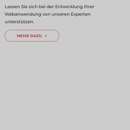
Lassen Sie sich bei der Entwicklung Ihrer
Webanwendung von unseren Experten
unterstützen.
test/wpThemeIDEtest.xml"
/>
MEHR DAZU
test/wpSiteIDEtest.xml"
/>
test/wpPluginIDEtest.xml"
/>
"test/wpIDEtest.xml"
/>