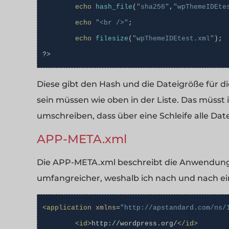
echo
hash_file
(
"sha256"
,
"wpThemeIDEte
echo
"<br />"
;
echo
filesize
(
"wpThemeIDEtest.xml"
);
?
>
Diese gibt den Hash und die Dateigröße für 
sein müssen wie oben in der Liste. Das müsst
umschreiben, dass über eine Schleife alle Dat
APP-META.xml
Die APP-META.xml beschreibt die Anwendung se
umfangreicher, weshalb ich nach und nach einz
<application
xmlns
=
"http://apstandard.com/ns/
<id>
http://wordpress.org/
</id>