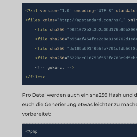
<?xml
version
=
"1.0"
encoding
=
"UTF-8"
standalo
<files
xmlns
=
"http://apstandard.com/ns/1"
 xml
<file
sha256
=
"9621073b3c3b2a05d175b99b306
<file
sha256
=
"b554af454fce2c8e81b6762d1ed
<file
sha256
=
"de169a5914655fe7791cfdb56f8
<file
sha256
=
"5229dc016753f553fc783c9d5eb
    <!-- gekürzt --
>
</files>
Pro Datei werden auch ein sha256 Hash und 
euch die Generierung etwas leichter zu mache
vorbereitet:
<
?php
