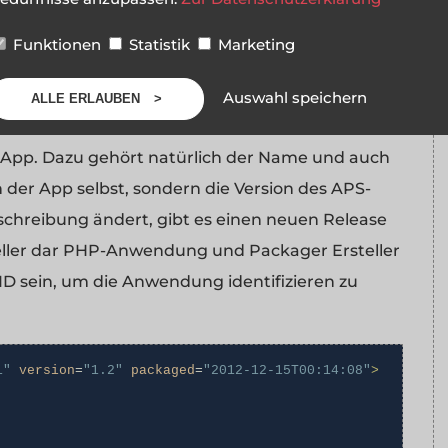
b68e-40f9acbb3103
</uri>
Funktionen
Statistik
Marketing
Auswahl speichern
ALLE ERLAUBEN
r App. Dazu gehört natürlich der Name und auch
ion der App selbst, sondern die Version des APS-
hreibung ändert, gibt es einen neuen Release
teller dar PHP-Anwendung und Packager Ersteller
 ID sein, um die Anwendung identifizieren zu
1"
version
=
"1.2"
packaged
=
"2012-12-15T00:14:08"
>