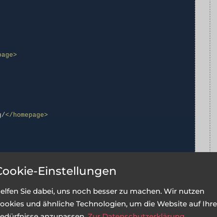
page>
g/
</homepage>
Cookie-Einstellungen
/name>
elfen Sie dabei, uns noch besser zu machen. Wir nutzen
h.com/
</homepage>
ookies und ähnliche Technologien, um die Website auf Ihre
-GT6.png"
/>
edürfnisse anzupassen.
Zur Datenschutzerklärung