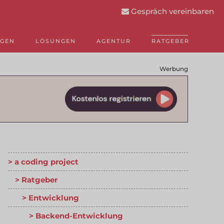
Gespräch vereinbaren
NGEN
LÖSUNGEN
AGENTUR
RATGEBER
Werbung
a coding project
Ratgeber
Entwicklung
Backend-Entwicklung