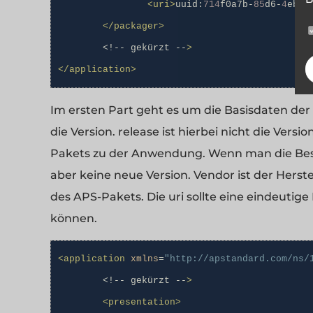
<uri>
uuid:
714
f0a7b-
85
d6-
4
eb8-
</packager>
	<!-- gekürzt --
>
</application>
Im ersten Part geht es um die Basisdaten de
die Version. release ist hierbei nicht die Vers
Pakets zu der Anwendung. Wenn man die Besc
aber keine neue Version. Vendor ist der Hers
des APS-Pakets. Die uri sollte eine eindeutige
können.
<application
xmlns
=
"http://apstandard.com/ns/
	<!-- gekürzt --
>
<presentation>