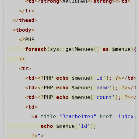
<
td
>
<
strong
>
Aktionen
</
strong
>
</
td
>
</
tr
>
</
thead
>
<
tbody
>
<?
PHP
foreach
(
sys
::
getMenues
(
)
as
$menue
)
{
?>
<
tr
>
<
td
>
<?
PHP 
echo
$menue
[
'id'
]
;
?>
</
td
>
<
td
>
<?
PHP 
echo
$menue
[
'name'
]
;
?>
</
t
<
td
>
<?
PHP 
echo
$menue
[
'count'
]
;
?>
</
<
td
>
<
a
title
=
"Bearbeiten"
href
=
"index.
echo
$menue
[
'id'
]
;
?>
"
>