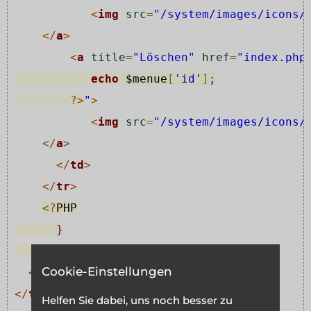
<
img
src
=
"/system/images/icons/
</
a
>
<
a
title
=
"Löschen"
href
=
"index.php
echo
$menue
[
'id'
]
;
?>
"
>
<
img
src
=
"/system/images/icons/
</
a
>
</
td
>
</
tr
>
<?
PHP
}
?>
Cookie-Einstellungen
</
tbody
>
</
table
>
Helfen Sie dabei, uns noch besser zu