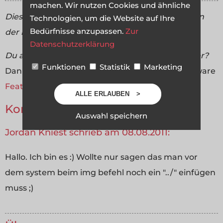
machen. Wir nutzen Cookies und ähnliche
Dies ist ein Beitrag aus der Aktion
Code & Blog
, in
Technologien, um die Website auf Ihre
Bedürfnisse anzupassen.
Zur
der hier ein eigenes CMS erstellt wird.
Datenschutzerklärung
Du arbeitest in einer Agentur oder als Freelancer?
Funktionen
Statistik
Marketing
Dann wirf doch mal einen Blick auf unsere Software
FeatValue
.
ALLE ERLAUBEN
Kommentare
Auswahl speichern
Jordan Kniest schrieb am 08.08.2011:
Hallo. Ich bin es :) Wollte nur sagen das man vor
dem system beim img befehl noch ein "../" einfügen
muss ;)