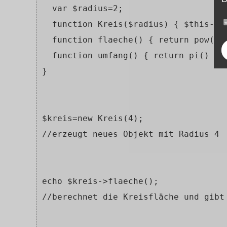
  var $radius=2;
  function Kreis($radius) { $this->r
  function flaeche() { return pow($t
  function umfang() { return pi() * 
}
$kreis=new Kreis(4); 
//erzeugt neues Objekt mit Radius 4
echo $kreis->flaeche(); 
//berechnet die Kreisfläche und gibt