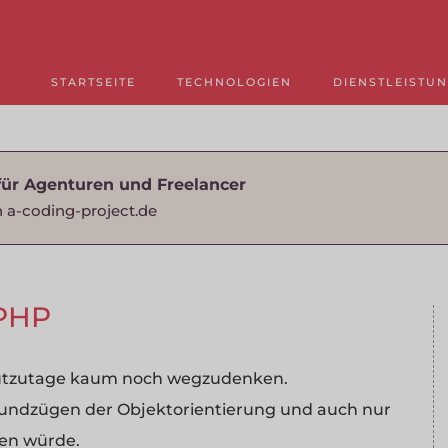
STARTSEITE
TECHNOLOGIEN
DIENSTLEISTU
für Agenturen und Freelancer
 a-coding-project.de
 PHP
heutzutage kaum noch wegzudenken.
Grundzügen der Objektorientierung und auch nur
gen würde.