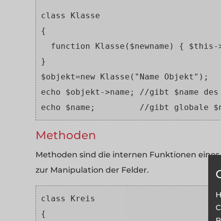
class Klasse 
{
  function Klasse($newname) { $this-
}
$objekt=new Klasse("Name Objekt");
echo $objekt->name; //gibt $name des
echo $name;         //gibt globale $
Methoden
Methoden sind die internen Funktionen eines
zur Manipulation der Felder.
H
class Kreis 
C
{
B