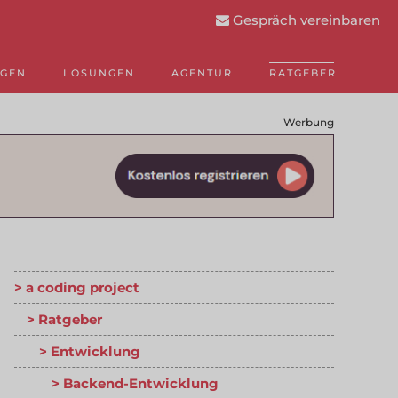
Gespräch vereinbaren
NGEN
LÖSUNGEN
AGENTUR
RATGEBER
Werbung
a coding project
Ratgeber
Entwicklung
Backend-Entwicklung