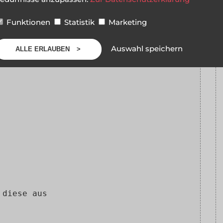
Funktionen
Statistik
Marketing
adius=$radius; }
his->radius,2)*pi(); }
Auswahl speichern
ALLE ERLAUBEN
$this->radius; }
 diese aus