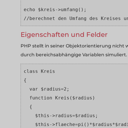
echo $kreis->umfang();  
//berechnet den Umfang des Kreises u
Eigenschaften und Felder
PHP stellt in seiner Objektorientierung nicht 
durch bereichsabhängige Variablen simuliert.
class Kreis 
{
  var $radius=2;
  function Kreis($radius) 
  {
    $this->radius=$radius;
    $this->flaeche=pi()*$radius*$rad