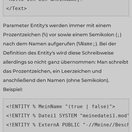
</Text>
Parameter Entity's
werden immer mit einem
Prozentzeichen (
%
) vor sowie einem Semikolon (
;
)
nach dem Namen aufgerufen (
%Name;
). Bei der
Definition des Entity's wird diese Schreibweise
allerdings so nicht ganz übernommen: Man schreibt
das Prozentzeichen, ein Leerzeichen und
anschließend den Namen (ohne Semikolon).
Beispiel:
<!ENTITY % MeinName "(true | false)">
<!ENTITY % Datei1 SYSTEM "meinedatei1.mod"
<!ENTITY % ExternA PUBLIC "-//Meine//Besch