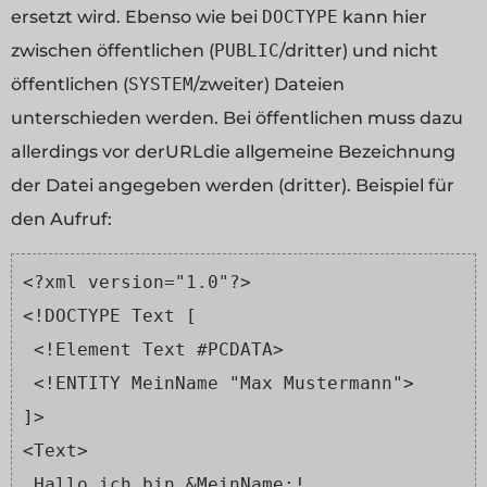
ersetzt wird. Ebenso wie bei
DOCTYPE
kann hier
zwischen öffentlichen (
PUBLIC
/dritter) und nicht
öffentlichen (
SYSTEM
/zweiter) Dateien
unterschieden werden. Bei öffentlichen muss dazu
allerdings vor derURLdie allgemeine Bezeichnung
der Datei angegeben werden (dritter). Beispiel für
den Aufruf:
<?xml version="1.0"?>
<!DOCTYPE Text [
 <!Element Text #PCDATA>
 <!ENTITY MeinName "Max Mustermann">
]>
<Text>
 Hallo ich bin &MeinName;!