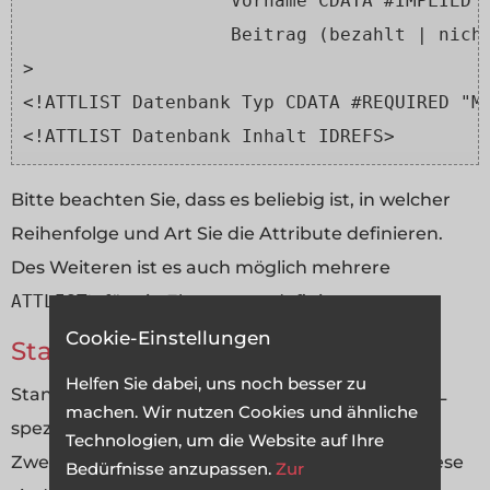
                   Vorname CDATA #IMPLIED
                   Beitrag (bezahlt | nich
>
<!ATTLIST Datenbank Typ CDATA #REQUIRED "M
<!ATTLIST Datenbank Inhalt IDREFS>
Bitte beachten Sie, dass es beliebig ist, in welcher
Reihenfolge und Art Sie die Attribute definieren.
Des Weiteren ist es auch möglich mehrere
ATTLIST
's für ein Element zu definieren.
Cookie-Einstellungen
Standard-Attribute
Helfen Sie dabei, uns noch besser zu
Standard-Attribute sind Attribute die durch XML
machen. Wir nutzen Cookies und ähnliche
speziell definiert sind und nur zu besonderen
Technologien, um die Website auf Ihre
Zwecken verwendet werden können/sollten. Diese
Bedürfnisse anzupassen.
Zur