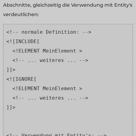
Abschnitte, gleichzeitig die Verwendung mit Entity's
verdeutlichen:
<!-- normale Definition: -->
<![INCLUDE[
  <!ELEMENT MeinElement >
  <!-- ... weiteres ... -->
]]>
<![IGNORE[
  <!ELEMENT MeinElement >
  <!-- ... weiteres ... -->
]]>
<!-- Verwendung mit Entity's: -->