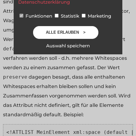
sind
xml:space
und
xml:lang
. Das
xml:space
-
Datenschutzerklärung
Attribut beschreibt, wie mit Whitspaces (Tabulator,
Funktionen
Statistik
Marketing
Wagenrücklauf, Zeilenvorschub, Leerzeichen)
umgegangen werden soll. Es sollte als mögliche
ALLE ERLAUBEN
Werte
default
und
preserve
erhalten. Der Wert
Auswahl speichern
default
besagt, dass mit Whitespaces
normal
verfahren werden soll - d.h. mehrere Whitespaces
werden zu einem zusammen gefasst. Der Wert
preserve
dagegen besagt, dass alle enthaltenen
Whitespaces erhalten bleiben sollen und kein
Zusammenfassen vorgenommen werden soll. Wird
das Attribut nicht definiert, gilt für alle Elemente
standardmäßig default. Beispiel:
<!ATTLIST MeinElement xml:space (default |