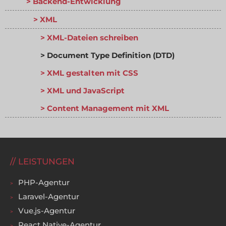
Backend-Entwicklung
XML
XML-Dateien schreiben
Document Type Definition (DTD)
XML gestalten mit CSS
XML und JavaScript
Content Management mit XML
LEISTUNGEN
PHP-Agentur
Laravel-Agentur
Vue.js-Agentur
React Native-Agentur