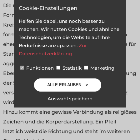
Die meisten Menschen assoziieren bestimmte
Cookie-Einstellungen
Formen mit ganz bestimmten Gefühlen.
Helfen Sie dabei, uns noch besser zu
Kreise lösen z.B. meist Ruhe aus und wirken
machen. Wir nutzen Cookies und ähnliche
formvollendet und ganzheitlich. Vierecke stehen
Technologien, um die Website auf Ihre
eher für Ausgewogenheit, wohingegen Dreiecke für
Bedürfnisse anzupassen.
Zur
Datenschutzerklärung
Standhaftigkeit stehen und gewissermaßen
aggressiv wirken (durch die Spitzen der Form).
Funktionen
Statistik
Marketing
Ebenso wirken Dreiecke richtungweisend (Richtung
der Spitze) und können als Gefahrenhinweis
ALLE ERLAUBEN
verstanden werden (Verkehrsschilder). Ein Kreuz
Auswahl speichern
wird meist mit absoluter Symmetrie assoziiert.
Hinzu kommt eine gewisse Verbindung als religiöses
Zeichen und die Körperdarstellung. Ein Pfeil
letztlich weist die Richtung und steht im weiteren