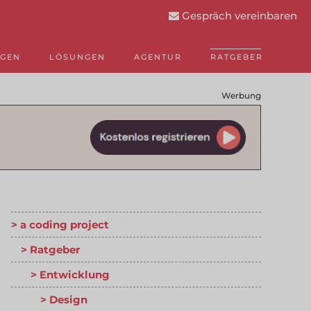
Gespräch vereinbaren
NGEN
LÖSUNGEN
AGENTUR
RATGEBER
Werbung
a coding project
Ratgeber
Entwicklung
Design