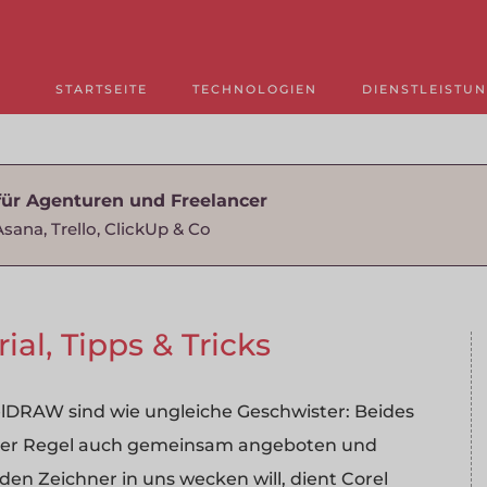
STARTSEITE
TECHNOLOGIEN
DIENSTLEISTU
für Agenturen und Freelancer
Asana, Trello, ClickUp & Co
ial, Tipps & Tricks
DRAW sind wie ungleiche Geschwister: Beides
n der Regel auch gemeinsam angeboten und
en Zeichner in uns wecken will, dient Corel