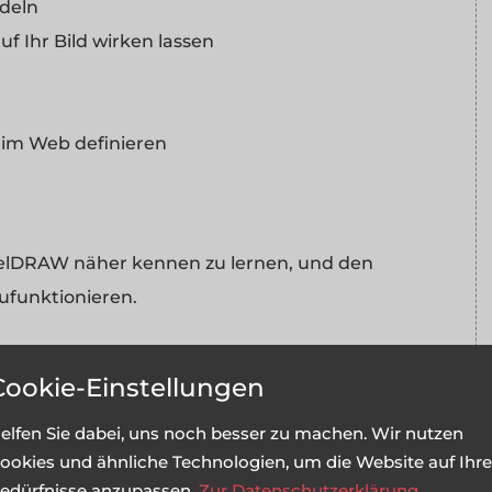
ndeln
uf Ihr Bild wirken lassen
k im Web definieren
orelDRAW näher kennen zu lernen, und den
ufunktionieren.
Cookie-Einstellungen
bei der Bildbearbeitung voll ausnutzen zu
 Programm-Menüs, der Symbol-Leiste und der
elfen Sie dabei, uns noch besser zu machen. Wir nutzen
ookies und ähnliche Technologien, um die Website auf Ihre
das Programm gut kennt und nicht lange darin
edürfnisse anzupassen.
Zur Datenschutzerklärung