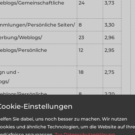
blogs/Gemeinschaftliche
24
3,73
mlungen/Persönliche Seiten/
8
3,30
Werbung/Weblogs/
23
2,96
blogs/Persönliche
12
2,95
n und -
18
2,75
ogs/
blogs/Persönliche
8
2,70
Cookie-Einstellungen
blogs/Hosting/
8
2,65
elfen Sie dabei, uns noch besser zu machen. Wir nutzen
ookies und ähnliche Technologien, um die Website auf Ihre
n und -
45
2,43
edürfnisse anzupassen.
Zur Datenschutzerklärung