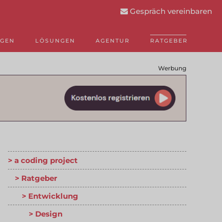
Gespräch vereinbaren
NGEN
LÖSUNGEN
AGENTUR
RATGEBER
Werbung
a coding project
Ratgeber
Entwicklung
Design