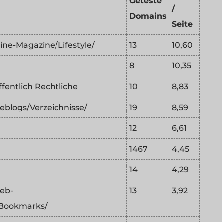
Geteste
/
Domains
Seite
ine-Magazine/Lifestyle/
13
10,60
8
10,35
entlich Rechtliche
10
8,83
logs/Verzeichnisse/
19
8,59
12
6,61
1467
4,45
14
4,29
eb-
13
3,92
Bookmarks/