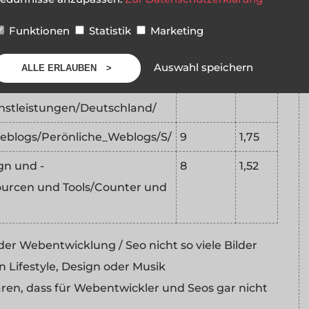
logs/
Funktionen
Statistik
Marketing
blogs/Persönliche
8
2,39
Auswahl speichern
ALLE ERLAUBEN
n und -
20
1,81
stleistungen/Deutschland/
blogs/Perönliche_Weblogs/S/
9
1,75
n und -
8
1,52
ourcen und Tools/Counter und
der Webentwicklung / Seo nicht so viele Bilder
 Lifestyle, Design oder Musik
ären, dass für Webentwickler und Seos gar nicht