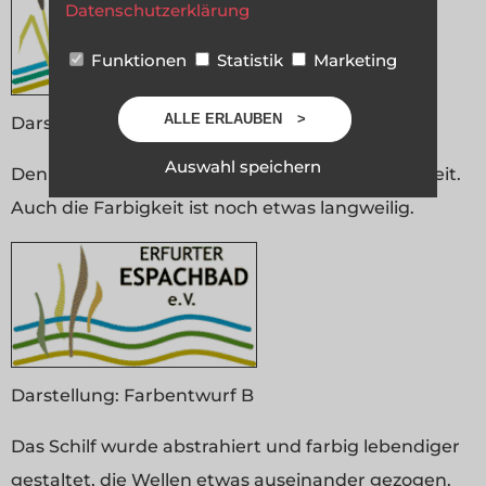
Datenschutzerklärung
Funktionen
Statistik
Marketing
ALLE ERLAUBEN
Darstellung:
Farbentwurf A
Auswahl speichern
Den grafischen Elementen fehlte die Natürlichkeit.
Auch die Farbigkeit ist noch etwas langweilig.
Darstellung:
Farbentwurf B
Das Schilf wurde abstrahiert und farbig lebendiger
gestaltet, die Wellen etwas auseinander gezogen.