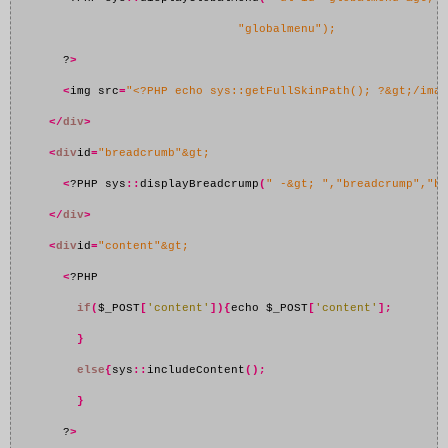
"globalmenu");
      ?
>
<
img src
=
"<?PHP echo sys::getFullSkinPath(); ?&gt;/imag
</
div
>
<
div
id
=
"breadcrumb"&gt;
<
?PHP sys
::
displayBreadcrump
(
" -&gt; ","breadcrump","bc
</
div
>
<
div
id
=
"content"&gt;
<
?PHP

if
(
$_POST
[
'content'
]){
echo $_POST
[
'content'
];
}
else
{
sys
::
includeContent
();
}
      ?
>