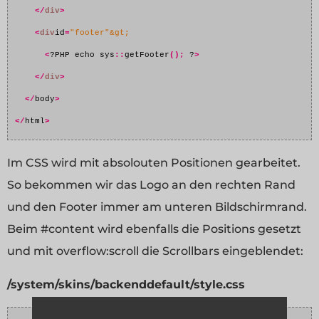
</
div
>
<
div
id
=
"footer"&gt;
<
?PHP echo sys
::
getFooter
();
 ?
>
</
div
>
</
body
>
</
html
>
Im CSS wird mit absolouten Positionen gearbeitet.
So bekommen wir das Logo an den rechten Rand
und den Footer immer am unteren Bildschirmrand.
Beim #content wird ebenfalls die Positions gesetzt
und mit overflow:scroll die Scrollbars eingeblendet:
/system/skins/backenddefault/style.css