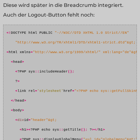
Diese wird später in die Breadcrumb integriert.
Auch der Logout-Button fehlt noch:
<!
DOCTYPE html PUBLIC 
"-//W3C//DTD XHTML 1.0 Strict//EN" 
"http://www.w3.org/TR/xhtml1/DTD/xhtml1-strict.dtd"&gt;
<
html xmlns
=
"http://www.w3.org/1999/xhtml/" xml:lang="de"&gt;
<
head
>
<
?PHP sys
::
includeHeader
();
    ?
>
<
link rel
=
'stylesheet'
href
=
"<?PHP echo sys::getFullSkinPa
</
head
>
<
body
>
<
div
id
=
"header"&gt;
<
h1
><
?PHP echo sys
::
getTitle
();
 ?
></
h1
>
<
?PHP sys
::
displayGlobalMenu
(
"<ul id="globalmenu"&gt;",