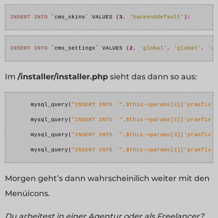
INSERT INTO
 `cms_skins` VALUES 
(
3
,
'backenddefault'
);
INSERT INTO
 `cms_settings` VALUES 
(
2
,
'global'
,
'global'
,
'se
Im
/installer/installer.php
sieht das dann so aus:
      mysql_query
(
"INSERT INTO `".$this->params[3]['praefix']
      mysql_query
(
"INSERT INTO `".$this->params[3]['praefix']
      mysql_query
(
"INSERT INTO `".$this->params[3]['praefix']
      mysql_query
(
"INSERT INTO `".$this->params[3]['praefix']
Morgen geht’s dann wahrscheinilich weiter mit den
Menüicons.
Du arbeitest in einer Agentur oder als Freelancer?