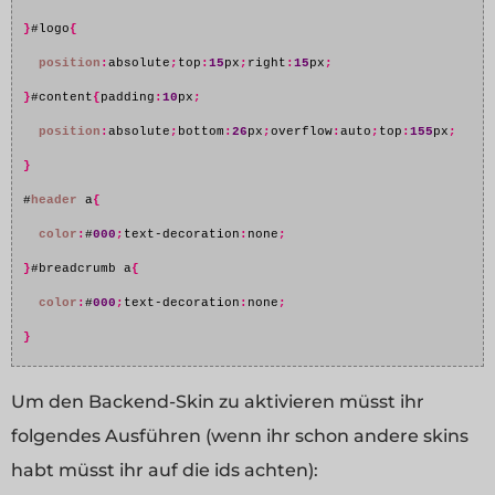
}
#logo
{
position
:
absolute
;
top
:
15
px
;
right
:
15
px
;
}
#content
{
padding
:
10
px
;
position
:
absolute
;
bottom
:
26
px
;
overflow
:
auto
;
top
:
155
px
;
}
#
header
 a
{
color
:
#
000
;
text-decoration
:
none
;
}
#breadcrumb a
{
color
:
#
000
;
text-decoration
:
none
;
}
Um den Backend-Skin zu aktivieren müsst ihr
folgendes Ausführen (wenn ihr schon andere skins
habt müsst ihr auf die ids achten):