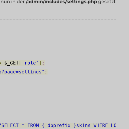
 nun in der
/admin/includes/settings.php
gesetzt
=
$_GET
[
'role'
]
;
p?page=settings"
;
"SELECT * FROM {'dbprefix'}skins WHERE LOWER(