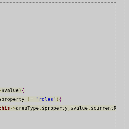
>
$value
)
{
$property
!
=
"roles"
)
{
this
->
areaType
,
$property
,
$value
,
$currentRole
)