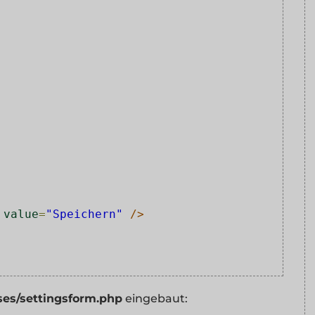
value
=
"Speichern"
/>
ses/settingsform.php
eingebaut: