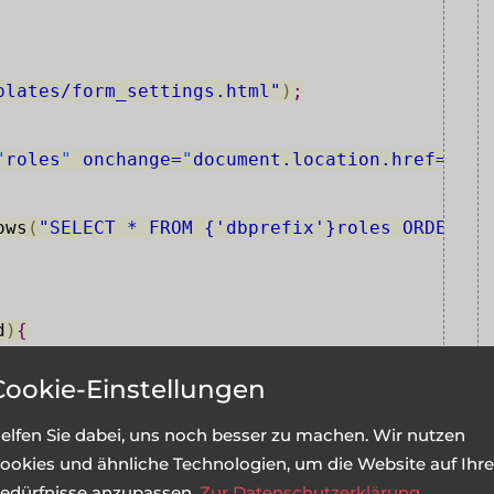
plates/form_settings.html"
)
;
"
roles
"
 onchange=
"
document.location.href='"
.
$
ows
(
"SELECT * FROM {'dbprefix'}roles ORDER BY
d
)
{
n value=
"
"
.
$role
->
id
.
"
"
 selected=
"
selected
"
>"
Cookie-Einstellungen
elfen Sie dabei, uns noch besser zu machen. Wir nutzen
ookies und ähnliche Technologien, um die Website auf Ihre
n value=
"
"
.
$role
->
id
.
"
"
>"
.
$role
->
name
.
"</opti
edürfnisse anzupassen.
Zur Datenschutzerklärung