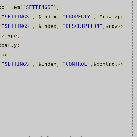
op_item
(
"SETTINGS"
)
;
(
"SETTINGS"
,
$index
,
"PROPERTY"
,
$row
->
proper
(
"SETTINGS"
,
$index
,
"DESCRIPTION"
,
$row
->
desc
->
type
;
operty
;
lue
;
(
"SETTINGS"
,
$index
,
"CONTROL"
,
$control
-
>
getC