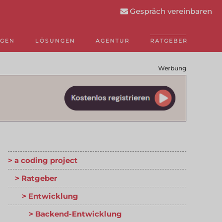
Gespräch vereinbaren
NGEN
LÖSUNGEN
AGENTUR
RATGEBER
Werbung
a coding project
Ratgeber
Entwicklung
Backend-Entwicklung