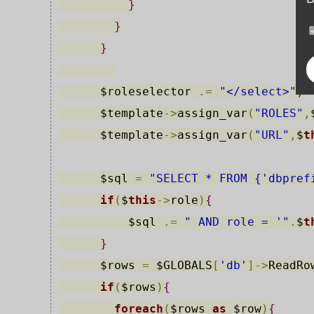
}
}
}
$roleselector
.
=
"</select>"
;
$template
-
>
assign_var
(
"ROLES"
,
$template
-
>
assign_var
(
"URL"
,
$
t
$sql
=
"SELECT * FROM {'dbpref
if
(
$
this
->
role
)
{
$sql
.
=
" AND role = '"
.
$
t
}
$rows
=
$GLOBALS
[
'db'
]
-
>
ReadRo
if
(
$rows
)
{
foreach
(
$rows
as
$row
)
{