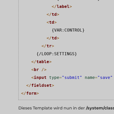
</
label
>
</
td
>
<
td
>
            {VAR:CONTROL}

</
td
>
</
tr
>
      {/LOOP:SETTINGS}

</
table
>
<
br
/>
<
input
type
=
"submit"
name
=
"save"
</
fieldset
>
</
form
>
Dieses Template wird nun in der
/system/clas