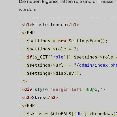
Die neuen Eigenschaften role und url müssen
werden:
<
h1
>
Einstellungen
</
h1
>
<?
PHP
$settings
=
new
 SettingsForm
(
)
;
$settings
->
role
=
3
;
if
(
$_GET
[
'role'
]
)
$settings
->
role
$settings
->
url
=
"/admin/index.ph
$settings
-
>
display
(
)
;
?>
<
div
style
=
"
margin-left
:
500
px
;
"
>
<
h2
>
Skins
</
h2
>
<?
PHP
$skins
=
$GLOBALS
[
'db'
]
-
>
ReadRows
(