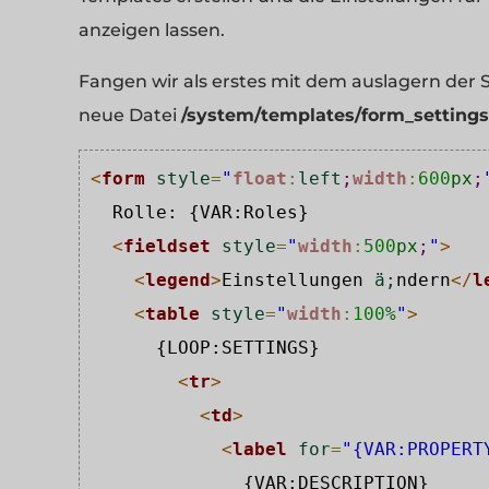
anzeigen lassen.
Fangen wir als erstes mit dem auslagern der S
neue Datei
/system/templates/form_settings
<
form
style
=
"
float
:
left
;
width
:
600
px
;
  Rolle: {VAR:Roles}

<
fieldset
style
=
"
width
:
500
px
;
"
>
<
legend
>
Einstellungen 
ä
;
ndern
</
l
<
table
style
=
"
width
:
100
%
"
>
      {LOOP:SETTINGS}

<
tr
>
<
td
>
<
label
for
=
"{VAR:PROPERT
              {VAR:DESCRIPTION}
