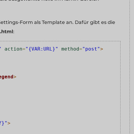
ettings-Form als Template an. Dafür gibt es die
.html
:
"
action
=
"{VAR:URL}"
method
=
"post"
>
egend
>
Y}"
>