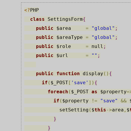
<?
PHP
class
 SettingsForm
{
public
$area
=
"global"
;
public
$areaType
=
"global"
;
public
$role
=
 null
;
public
$url
=
""
;
public
function
 display
(
)
{
if
(
$_POST
[
'save'
]
)
{
foreach
(
$_POST
as
$property
=
if
(
$property
!
=
"save"
&
&
            setSetting
(
$
this
->
area
,
$
}
}