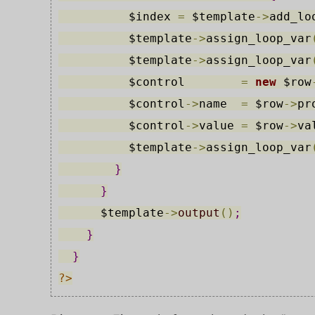
$index
=
$template
-
>
add_lo
$template
-
>
assign_loop_var
$template
-
>
assign_loop_var
$control
=
new
$row
$control
->
name
=
$row
->
pr
$control
->
value
=
$row
->
va
$template
-
>
assign_loop_var
}
}
$template
-
>
output
(
)
;
}
}
?>