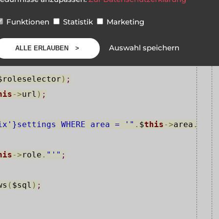
Funktionen
Statistik
Marketing
Auswahl speichern
ALLE ERLAUBEN
$roleselector
)
;
his
->
url
)
;
ix'}settings WHERE area = '"
.
$
this
->
area
.
"' A
his
->
role
.
"'"
;
ws
(
$sql
)
;