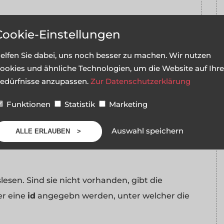
Cookie-Einstellungen
y von Parametern(hier $parameter). Hier kann
elfen Sie dabei, uns noch besser zu machen. Wir nutzen
en, in dem die gecachten Daten gespeichert
ookies und ähnliche Technologien, um die Website auf Ihre
nden an, wie lange die Seite gültig ist. Ist sie
edürfnisse anzupassen.
Zur Datenschutzerklärung
n man aktuelle Daten zeigen, aber trotzdem an
Funktionen
Statistik
Marketing
nmal in X Sekunden ausgelesen werden.
s Fehler behandelt werden sollen. In diesem Fall,
Auswahl speichern
ALLE ERLAUBEN
rn die Fehlermeldung ausgegeben und die
esen. Sind sie nicht vorhanden, gibt die
er eine
id
angegebn werden, unter welcher die