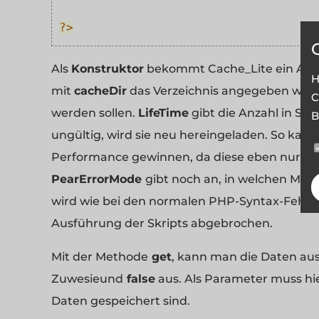
?>
Als
Konstruktor
bekommt Cache_Lite ein Arra
H
mit
cacheDir
das Verzeichnis angegeben werd
C
werden sollen.
LifeTime
gibt die Anzahl in Seku
B
ungültig, wird sie neu hereingeladen. So kan
Performance gewinnen, da diese eben nur ei
PearErrorMode
gibt noch an, in welchen Modu
wird wie bei den normalen PHP-Syntax-Fehle
Ausführung der Skripts abgebrochen.
Mit der Methode
get
, kann man die Daten ausl
Zuwesieund
false
aus. Als Parameter muss hi
Daten gespeichert sind.