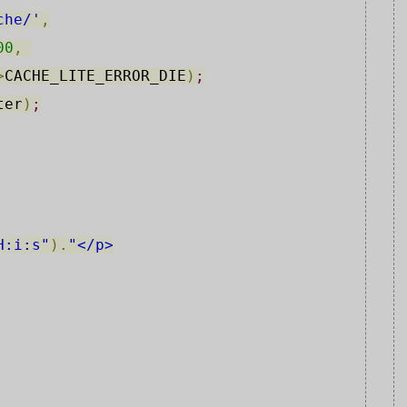
che/'
,
00
,
>
CACHE_LITE_ERROR_DIE
)
;
ter
)
;
H:i:s"
)
.
"</p>