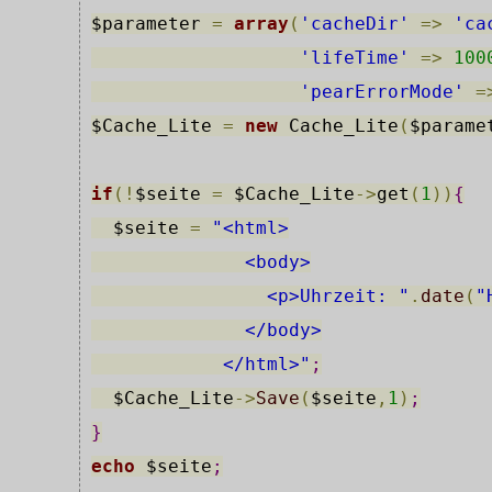
$parameter
=
array
(
'cacheDir'
=
>
'ca
'lifeTime'
=
>
100
'pearErrorMode'
=
$Cache_Lite
=
new
 Cache_Lite
(
$parame
if
(
!
$seite
=
$Cache_Lite
-
>
get
(
1
)
)
{
$seite
=
"<html>
              <body>
                <p>Uhrzeit: "
.
date
(
"
              </body>
            </html>"
;
$Cache_Lite
-
>
Save
(
$seite
,
1
)
;
}
echo
$seite
;