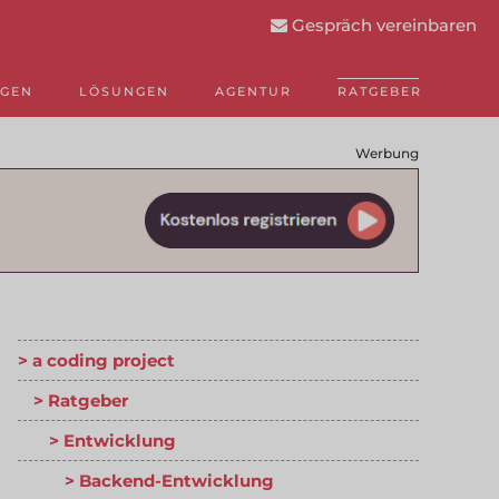
Gespräch vereinbaren
NGEN
LÖSUNGEN
AGENTUR
RATGEBER
Werbung
a coding project
Ratgeber
Entwicklung
Backend-Entwicklung