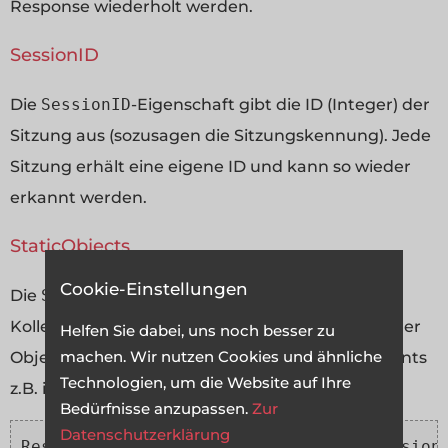
Response wiederholt werden.
SessionID
Die
SessionID
-Eigenschaft gibt die ID (Integer) der
Sitzung aus (sozusagen die Sitzungskennung). Jede
Sitzung erhält eine eigene ID und kann so wieder
erkannt werden.
StaticObjects
Cookie-Einstellungen
Die
StaticObjects
-Eigenschaft spiegelt eine
Kollektion der statischen Objekte wieder - also der
Helfen Sie dabei, uns noch besser zu
machen. Wir nutzen Cookies und ähnliche
Objekte die statisch mit Hilfe des
object
-Elements
Technologien, um die Website auf Ihre
z.B. in der global.asa definiert wurden. Beispiel:
Bedürfnisse anzupassen.
Zur
Datenschutzerklärung
Response.write('Objekte geladen: '+Session