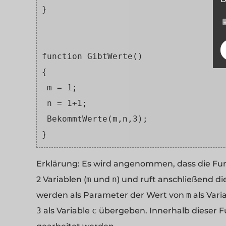
}
function GibtWerte()
{
 m = 1;
 n = 1+1;
 BekommtWerte(m,n,3);
} 
Erklärung:
Es wird angenommen, dass die Fu
2 Variablen (
m
und
n
) und ruft anschließend d
werden als Parameter der Wert von
m
als Vari
3
als Variable
c
übergeben. Innerhalb dieser 