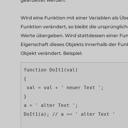
gearbeitet werden.
Wird eine Funktion mit einer Variablen als Ü
Funktion verändert, so bleibt die ursprünglich
Werte übergeben. Wird stattdessen einer Fun
Eigenschaft dieses Objekts innerhalb der Funk
Objekt verändert. Beispiel:
function DoIt1(val)
{
 val = val + ' neuer Text ';
}
a = ' alter Text ';
DoIt1(a); // a == ' alter Text '