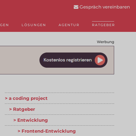
Gespräch vereinbaren
NGEN
LÖSUNGEN
AGENTUR
RATGEBER
Werbung
a coding project
Ratgeber
Entwicklung
Frontend-Entwicklung