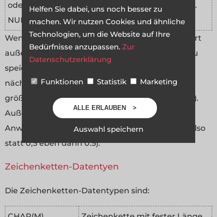
oder
Stellen, davon D Dezimalstellen.
Helfen Sie dabei, uns noch besser zu
NUMERIC
machen. Wir nutzen Cookies und ähnliche
Technologien, um die Website auf Ihre
Wenn man versucht, in ein Zahlenfeld einen Wert
Bedürfnisse anzupassen.
Zur
außerhalb des oben beschriebenen Bereiches zu
Datenschutzerklärung
speichern, wird der Wert automatisch auf den
Funktionen
Statistik
Marketing
nächstmöglichen Wert geändert (also auf den
größten oder kleinsten Wert des Wertebereichs).
ALLE ERLAUBEN
Außerdem wird das Dezimalkomma in SQL-
Anweisungen immer zum Punkt geschrieben (also
Auswahl speichern
statt 0,5 eben dann 0.5).
Zeichenketten-Datentyen
Die Zeichenketten-Datentypen sind:
CHAR(M)
Zeichenkette mit fester Länge