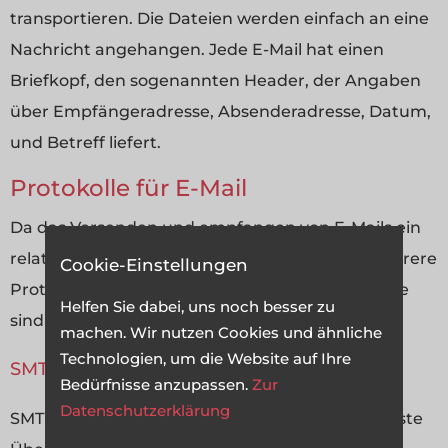
transportieren. Die Dateien werden einfach an eine
Nachricht angehangen. Jede E-Mail hat einen
Briefkopf, den sogenannten Header, der Angaben
über Empfängeradresse, Absenderadresse, Datum,
und Betreff liefert.
Protokolle für E-Mail
Da das Versenden und empfangen von E-Mails ein
relativ komplexer Prozeß ist, gibt es hierfür mehrere
Cookie-Einstellungen
Protokolle die den Datenaustausch regeln. Diese
Helfen Sie dabei, uns noch besser zu
sind SMTP, POP3, IMAP und MIME.
machen. Wir nutzen Cookies und ähnliche
Technologien, um die Website auf Ihre
SMTP
Bedürfnisse anzupassen.
Zur
Datenschutzerklärung
SMTP (Simple Mail Transfer Protocol) ist das älteste