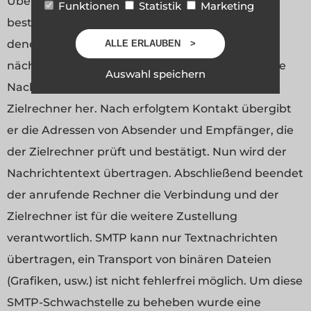
Übertragungsprotokoll im E-Mail Verkehr. Es
Funktionen
Statistik
Marketing
besteht aus wenigen, einfachen Befehlen, mit
denen eine Nachricht von einem Rechner zum
ALLE ERLAUBEN
nächsten übertragen wird. Der Rechner, der eine
Auswahl speichern
Nachricht hat, stellt eine Verbindung zum
Zielrechner her. Nach erfolgtem Kontakt übergibt
er die Adressen von Absender und Empfänger, die
der Zielrechner prüft und bestätigt. Nun wird der
Nachrichtentext übertragen. Abschließend beendet
der anrufende Rechner die Verbindung und der
Zielrechner ist für die weitere Zustellung
verantwortlich. SMTP kann nur Textnachrichten
übertragen, ein Transport von binären Dateien
(Grafiken, usw.) ist nicht fehlerfrei möglich. Um diese
SMTP-Schwachstelle zu beheben wurde eine