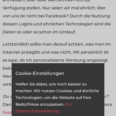
Verfügung stellen. Nur seien wir mal ehrlich: Wer
von uns ist nicht bei Facebook? Durch die Nutzung
dessen Logins und ähnlichen Technologien sind die
Daten so oder so schon im Umlauf.
Letztendlich sollte man darauf achten, was man im
Internet preisgibt und was nicht. Mir persönlich ist
es egal, ob ich personalisierte Werbung angezeigt
bekomme. Denn dadurch wird auch weniger
Cookie-Einstellungen
Werbung gezeigt, weil die Anzeigen schon so
Helfen Sie dabei, uns noch besser zu
wirken.
machen. Wir nutzen Cookies und ähnliche
Du arbeitest in einer Agentur oder als Freelancer?
Technologien, um die Website auf Ihre
Bedürfnisse anzupassen.
Zur
Dann wirf doch mal einen Blick auf unsere Software
Datenschutzerklärung
FeatValue
.