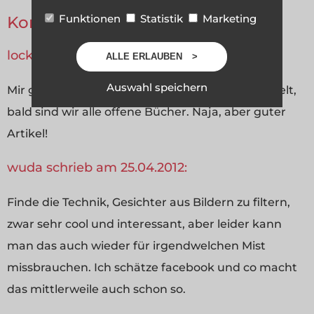
Funktionen
Statistik
Marketing
Kommentare
locke schrieb am 22.04.2012:
ALLE ERLAUBEN
Auswahl speichern
Mir gefällt gar nicht, wie sich das ganze entwickelt,
bald sind wir alle offene Bücher. Naja, aber guter
Artikel!
wuda schrieb am 25.04.2012:
Finde die Technik, Gesichter aus Bildern zu filtern,
zwar sehr cool und interessant, aber leider kann
man das auch wieder für irgendwelchen Mist
missbrauchen. Ich schätze facebook und co macht
das mittlerweile auch schon so.