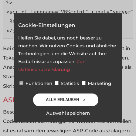
%>
<script language="VBScript" runat="server"
 Response.write("Ich bin VBScript")
Cookie-Einstellungen
</script>
Helfen Sie dabei, uns noch besser zu
machen. Wir nutzen Cookies und ähnliche
Bei der @-Language Direktive wird ein Abschnitt in
Technologien, um die Website auf Ihre
Token-Schreibweise mit dem
@
-Zeichen begonnen.
Bedürfnisse anzupassen.
Zur
Anschließend wird mit
Language="
Sprache
"
die als
Datenschutzerklärung
Standard für dieses Dokument zu verwendende
Funktionen
Statistik
Marketing
Skriptsprache definiert.
ASP-Code auslagern
ALLE ERLAUBEN
Besonders bei größeren Projekten und bei
Auswahl speichern
Codestücken die häufiger verwendet werden sollen,
ist es ratsam den jeweiligen ASP-Code auszulagern