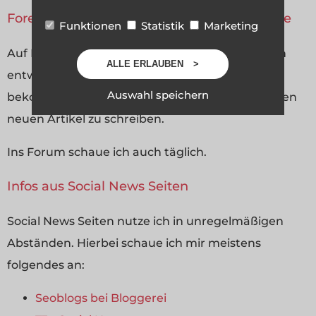
Foren- und Kommentare auf SteviesWebsite
Funktionen
Statistik
Marketing
Auf Kommentaren in meinem Blog antworte ich
ALLE ERLAUBEN
entweder direkt wenn ich die Benachrichtung
Auswahl speichern
bekomme oder, wenn ich mich einlogge um einen
neuen Artikel zu schreiben.
Ins Forum schaue ich auch täglich.
Infos aus Social News Seiten
Social News Seiten nutze ich in unregelmäßigen
Abständen. Hierbei schaue ich mir meistens
folgendes an:
Seoblogs bei Bloggerei