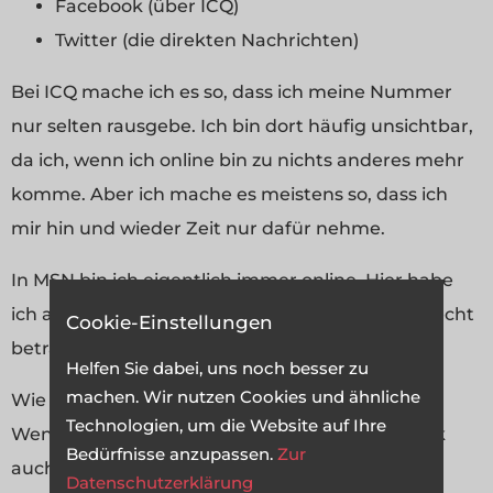
Facebook (über ICQ)
Twitter (die direkten Nachrichten)
Bei ICQ mache ich es so, dass ich meine Nummer
nur selten rausgebe. Ich bin dort häufig unsichtbar,
da ich, wenn ich online bin zu nichts anderes mehr
komme. Aber ich mache es meistens so, dass ich
mir hin und wieder Zeit nur dafür nehme.
In MSN bin ich eigentlich immer online. Hier habe
ich aber nur 2 Kontakte (was aber nicht als schlecht
Cookie-Einstellungen
betrachtet werden soll).
Helfen Sie dabei, uns noch besser zu
machen. Wir nutzen Cookies und ähnliche
Wie gesagt, Facebook nutze ich auch über ICQ.
Technologien, um die Website auf Ihre
Wenn ich dort online bin bin ich es auf Facebook
Bedürfnisse anzupassen.
Zur
auch.
Datenschutzerklärung