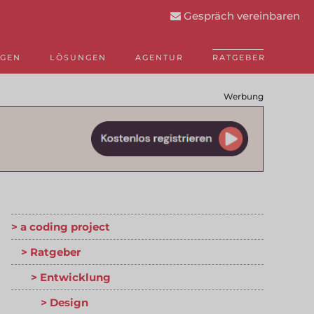
Gespräch vereinbaren
NGEN
LÖSUNGEN
AGENTUR
RATGEBER
Werbung
a coding project
Ratgeber
Entwicklung
Design