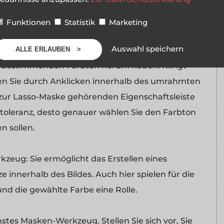
 wollen Sie nur die grünen Pixel innerhalb eines
Funktionen
Statistik
Marketing
rm freier Konturen zu. Hier werden allerdings nur
Auswahl speichern
ALLE ERLAUBEN
 Bearbeitung ausgewählt, die eine Farbe innerhalb
u bestimmenden Farbton herum haben. Klingt
hlen Sie durch Anklicken innerhalb des umrahmten
r zur Lasso-Maske gehörenden Eigenschaftsleiste
btoleranz, desto genauer wählen Sie den Farbton
n sollen.
kzeug: Sie ermöglicht das Erstellen eines
innerhalb des Bildes. Auch hier spielen für die
nd die gewählte Farbe eine Rolle.
stes Masken-Werkzeug. Stellen Sie sich vor, Sie