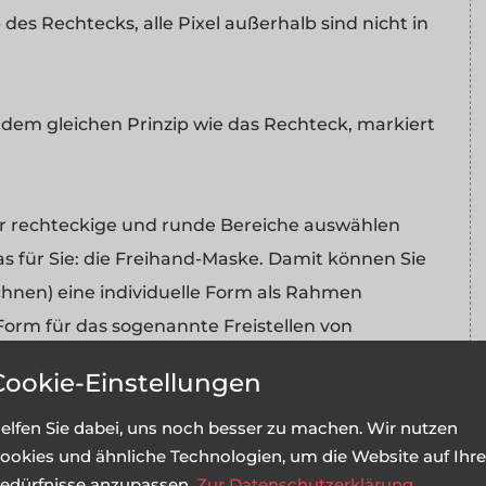
 des Rechtecks, alle Pixel außerhalb sind nicht in
dem gleichen Prinzip wie das Rechteck, markiert
nur rechteckige und runde Bereiche auswählen
 für Sie: die Freihand-Maske. Damit können Sie
hnen) eine individuelle Form als Rahmen
-Form für das sogenannte Freistellen von
 einer Person auf einem Foto, um diese Person auf
Cookie-Einstellungen
ssen).
elfen Sie dabei, uns noch besser zu machen. Wir nutzen
ookies und ähnliche Technologien, um die Website auf Ihre
s Masken-Rahmens änderbar. Man kann aber bei
edürfnisse anzupassen.
Zur Datenschutzerklärung