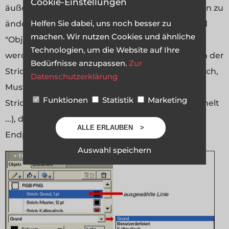
Cookie-Einstellungen
äußere Linien hinzufügen. Um die Strichoptionen zu
Helfen Sie dabei, uns noch besser zu
ändern wird die gewünschte Linie im Bedienfeld
machen. Wir nutzen Cookies und ähnliche
"Objekte" ausgewählt und kann darin verändert
Technologien, um die Website auf Ihre
werden. Ändern lässt sich neben der Farbe auch der
Bedürfnisse anzupassen.
Zur
Strich-Stil (Grund, Benutzerdefiniert, Kaligraphisch,
Datenschutzerklärung
Muster, Pinsel und PostScript). Aber auch die
Funktionen
Statistik
Marketing
Strichstärke ?, Linienart (durchgezogen, gestrichelt
...), die Winkel, Verbindungsoption und die
ALLE ERLAUBEN
Endpunkte der Linien lassen sich hier einstellen.
Auswahl speichern