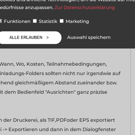
edürfnisse anzupassen.
Zur Datenschutzerklärung
es wichtig dass in dem Bedienfeld "Mischer" die
Funktionen
Statistik
Marketing
ielgruppe angesprochen werden und welche
en soll, sind von Monochrom bis hin zu
Auswahl speichern
ALLE ERLAUBEN
positionen denkbar.
 Wann, Wo, Kosten, Teilnahmebedingungen,
nladungs-Folders sollten nicht nur irgendwie auf
rechend gleichmäßigem Abstand zueinander bzw.
it dem Bedienfeld "Ausrichten" ganz präzise
n der Druckerei, als TIF,PDFoder EPS exportiert
 -> Exportieren und dann in dem Dialogfenster