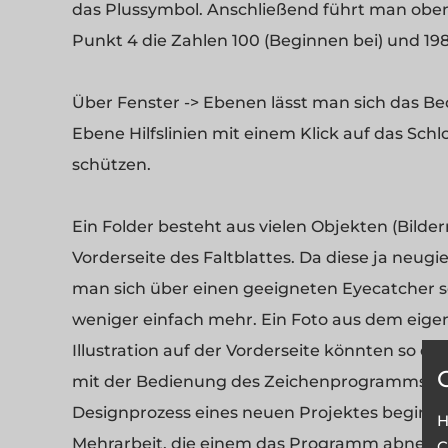
das Plussymbol. Anschließend führt man oben b
Punkt 4 die Zahlen 100 (Beginnen bei) und 19
Über Fenster -> Ebenen lässt man sich das B
Ebene Hilfslinien mit einem Klick auf das Sch
schützen.
Ein Folder besteht aus vielen Objekten (Bildern
Vorderseite des Faltblattes. Da diese ja neugi
man sich über einen geeigneten Eyecatcher 
weniger einfach mehr. Ein Foto aus dem eigen
Illustration auf der Vorderseite könnten so ei
mit der Bedienung des Zeichenprogramms sch
Designprozess eines neuen Projektes beginnt. 
H
Mehrarbeit, die einem das Programm abnehm
C