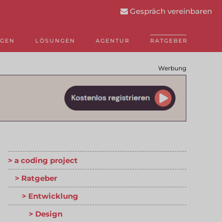
Gespräch vereinbaren
NGEN
LÖSUNGEN
AGENTUR
RATGEBER
Werbung
a coding project
Ratgeber
Entwicklung
Design