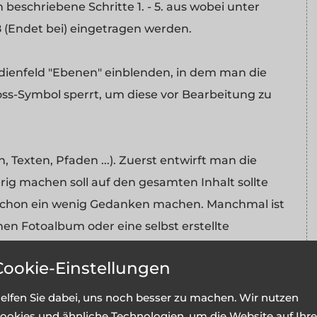
eschriebene Schritte 1. - 5. aus wobei unter
8 (Endet bei) eingetragen werden.
edienfeld "Ebenen" einblenden, in dem man die
loss-Symbol sperrt, um diese vor Bearbeitung zu
, Texten, Pfaden ...). Zuerst entwirft man die
erig machen soll auf den gesamten Inhalt sollte
schon ein wenig Gedanken machen. Manchmal ist
en Fotoalbum oder eine selbst erstellte
n Blickfang werden. Es ist vorteilhaft, wenn man
Cookie-Einstellungen
on ein wenig vertraut ist, bevor man mit dem
Dies ist schon allein dafür sinnvoll um unnötige
elfen Sie dabei, uns noch besser zu machen. Wir nutzen
en könnte zu vermeiden.
ookies und ähnliche Technologien, um die Website auf Ihre