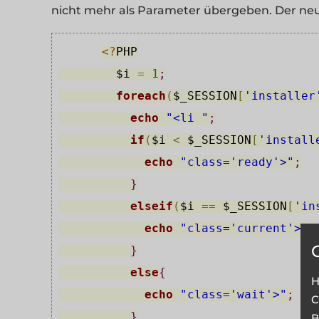
nicht mehr als Parameter übergeben. Der neu
<?
PHP
$i
=
1
;
foreach
(
$_SESSION
[
'installer
echo
"<li "
;
if
(
$i
<
$_SESSION
[
'install
echo
"class='ready'>"
;
}
elseif
(
$i
=
=
$_SESSION
[
'in
echo
"class='current'>"
;
}
else
{
H
echo
"class='wait'>"
;
C
}
B