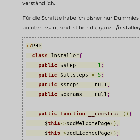
verständlich.
Für die Schritte habe ich bisher nur Dummies
uninteressant sind ist hier die ganze
/installe
<?
PHP
class
 Installer
{
public
$step
=
1
;
public
$allsteps
=
5
;
public
$steps
=
null
;
public
$params
=
null
;
public
function
__construct
(
)
{
$
this
-
>
addWelcomePage
(
)
;
$
this
-
>
addLicencePage
(
)
;