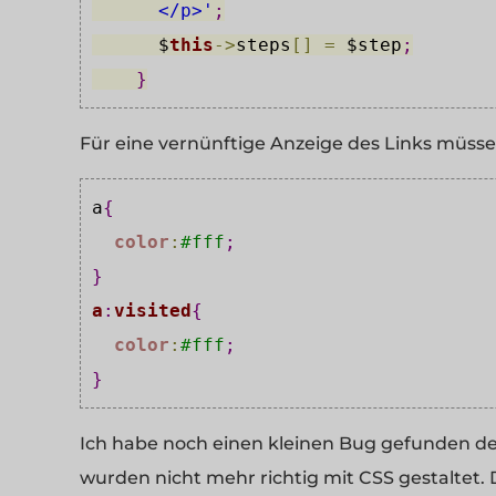
      </p>'
;
$
this
->
steps
[
]
=
$step
;
}
Für eine vernünftige Anzeige des Links müsse
a
{
color
:
#
fff
;
}
a
:
visited
{
color
:
#
fff
;
}
Ich habe noch einen kleinen Bug gefunden de
wurden nicht mehr richtig mit CSS gestaltet. 