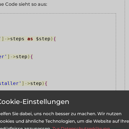
e Code sieht so aus:
'
]
->
steps
as
$step
)
{
er'
]
->
step
)
{
staller'
]
->
step
)
{
Cookie-Einstellungen
elfen Sie dabei, uns noch besser zu machen. Wir nutzen
ookies und ähnliche Technologien, um die Website auf Ihre
edürfnisse anzupassen.
Zur Datenschutzerklärung