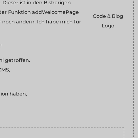
ieser ist in den Bisherigen
 der Funktion addWelcomePage
Code & Blog
r noch ändern. Ich habe mich für
Logo
!
l getroffen.
 CMS,
tion haben,