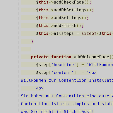
$
this
-
>
addCheckPage
(
)
;
$
this
-
>
addDbSettings
(
)
;
$
this
-
>
addSettings
(
)
;
$
this
-
>
addFinish
(
)
;
$
this
->
allsteps
=
sizeof
(
$
this
}
private
function
 addWelcomePage
(
$step
[
'headline'
]
=
'Willkomme
$step
[
'content'
]
=
'<p>
Willkommen zur ContentLion Installat
      <p>
Sie haben mit ContentLion eine gute 
ContentLion ist ein simples und stab
was Sie nicht im Stich lässt!