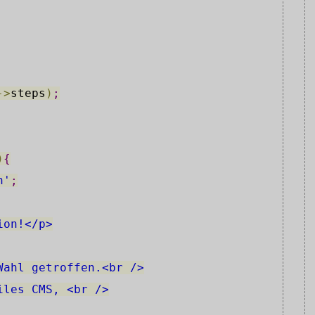
->
steps
)
;
)
{
n'
;
ion!</p>
Wahl getroffen.<br />
iles CMS, <br />