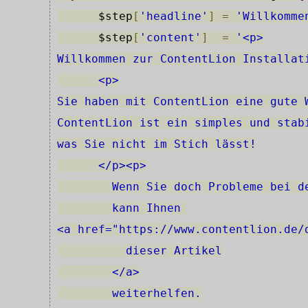
$step
[
'headline'
]
=
'Willkomme
$step
[
'content'
]
=
'<p>
Willkommen zur ContentLion Installat
      <p>
Sie haben mit ContentLion eine gute 
ContentLion ist ein simples und stab
was Sie nicht im Stich lässt!
      </p><p>
        Wenn Sie doch Probleme bei d
        kann Ihnen 
<a href="https://www.contentlion.de/
          dieser Artikel
        </a>
        weiterhelfen.