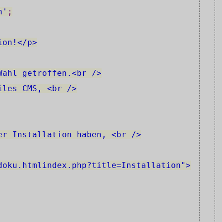
n'
;
ion!</p>
Wahl getroffen.<br />
iles CMS, <br />
er Installation haben, <br />
doku.htmlindex.php?title=Installation">