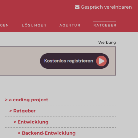
Gespräch vereinbaren
NGEN
LÖSUNGEN
AGENTUR
RATGEBER
Werbung
a coding project
Ratgeber
Entwicklung
Backend-Entwicklung