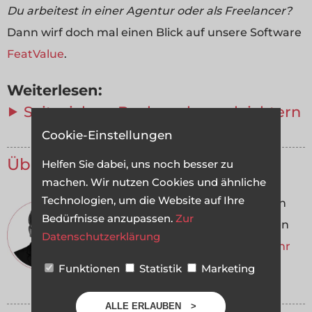
Du arbeitest in einer Agentur oder als Freelancer?
Dann wirf doch mal einen Blick auf unsere Software
FeatValue
.
Weiterlesen:
⯈ Seitzeichen: Bookmarken erleichtern
Cookie-Einstellungen
Über uns
Helfen Sie dabei, uns noch besser zu
machen. Wir nutzen Cookies und ähnliche
Technologien, um die Website auf Ihre
Wir entwickeln Webanwendungen
Bedürfnisse anzupassen.
Zur
mit viel Leidenschaft. Unser Wissen
Datenschutzerklärung
geben wir dabei gerne weiter.
Mehr
über a coding project
Funktionen
Statistik
Marketing
ALLE ERLAUBEN